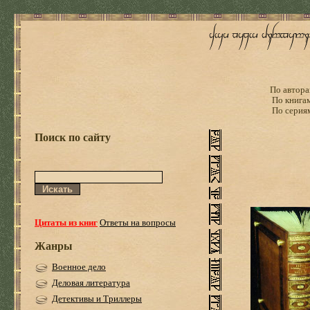
По автора
По книга
По серия
Поиск по сайту
Цитаты из книг
Ответы на вопросы
Жанры
Военное дело
Деловая литература
Детективы и Триллеры