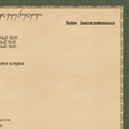
Войти
Зарегистрироваться
[A-Z]
[0-9]
[A-Z]
[0-9]
[A-Z]
[0-9]
шего клерка
дателя.
ги
.