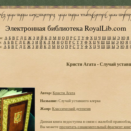
Электронная библиотека RoyalLib.com
м:
А
Б
В
Г
Д
Е
Ж
З
И
Й
К
Л
М
Н
О
П
Р
С
Т
У
Ф
Х
Ц
Ч
Ш
Щ
Ы
Э
Ю
Я
м:
А
Б
В
Г
Д
Е
Ж
З
И
Й
К
Л
М
Н
О
П
Р
С
Т
У
Ф
Х
Ц
Ч
Ш
Щ
Ы
Э
Ю
Я
м:
А
Б
В
Г
Д
Е
Ж
З
И
Й
К
Л
М
Н
О
П
Р
С
Т
У
Ф
Х
Ц
Ч
Ш
Щ
Ы
Э
Ю
Я
Кристи Агата - Случай устав
Автор:
Кристи Агата
Название:
Случай уставшего клерка
Жанр:
Классический детектив
Данная книга недоступна в связи с жалобой правообла
Вы можете
прочитать ознакомительный фрагмент кни