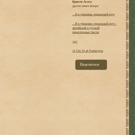
Кристи Агата
другие книги автора:
...И в трещинах зеркальный круг
...И в трещинах зеркальный круг -
английский и русский
параллельные тексты
'sos'
16 Uhr 50 ab Paddington
Поделиться