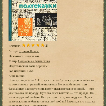
Рейтинг:
(2)
Автор:
Кривин Феликс
Название:
Полусказки
Жанр:
Социальная фантастика
Издательский дом:
Карпаты
Год издания:
1964
Аннотация:
Почему полусказки? Потому что если бутылку судят за пьянство,
то этого никак правдой не назовешь. Но если бутылка, при
ближайшем рассмотрении, вдруг оказывается не винной, — это
уже похоже на правду. Пуговка лезет в петлю — это правда. Но
из-за неудачной любви? Нет уж, простите, это выдумка. Однако
разве в жизни не бывает неудачной любви? Значит, и это похоже
на правду.Итак — полусказки…