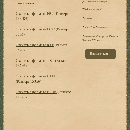
другие книги автора:
скачивания:
'Учёные сказки'
Скачать в формате FB2
(Размер:
166 Кб)
Аксиомы
Алексей и Антонина
Скачать в формате DOC
(Размер:
75кб)
Антология Сатиры и Юмора
России ХХ века
Скачать в формате RTF
(Размер:
75кб)
Поделиться
Скачать в формате TXT
(Размер:
147кб)
Скачать в формате HTML
(Размер: 153кб)
Скачать в формате EPUB
(Размер:
180кб)