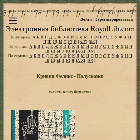
Войти
Зарегистрироваться
Электронная библиотека RoyalLib.com
По авторам:
А
Б
В
Г
Д
Е
Ж
З
И
Й
К
Л
М
Н
О
П
Р
С
Т
У
Ф
Х
Ц
Ч
Ш
Щ
Ы
Э
Ю
Я
[A-Z]
[0-9]
По книгам:
А
Б
В
Г
Д
Е
Ж
З
И
Й
К
Л
М
Н
О
П
Р
С
Т
У
Ф
Х
Ц
Ч
Ш
Щ
Ы
Э
Ю
Я
[A-Z]
[0-9]
По сериям:
А
Б
В
Г
Д
Е
Ж
З
И
Й
К
Л
М
Н
О
П
Р
С
Т
У
Ф
Х
Ц
Ч
Ш
Щ
Ы
Э
Ю
Я
[A-Z]
[0-9]
Кривин Феликс - Полусказки
скачать книгу бесплатно