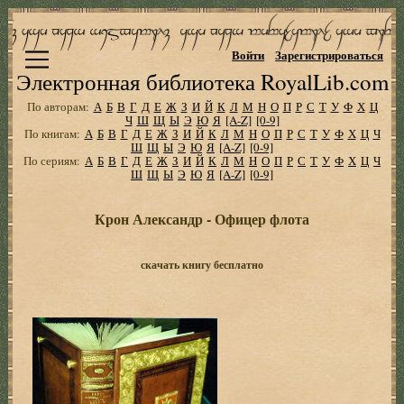
Войти
Зарегистрироваться
Электронная библиотека RoyalLib.com
По авторам:
А
Б
В
Г
Д
Е
Ж
З
И
Й
К
Л
М
Н
О
П
Р
С
Т
У
Ф
Х
Ц
Ч
Ш
Щ
Ы
Э
Ю
Я
[A-Z]
[0-9]
По книгам:
А
Б
В
Г
Д
Е
Ж
З
И
Й
К
Л
М
Н
О
П
Р
С
Т
У
Ф
Х
Ц
Ч
Ш
Щ
Ы
Э
Ю
Я
[A-Z]
[0-9]
По сериям:
А
Б
В
Г
Д
Е
Ж
З
И
Й
К
Л
М
Н
О
П
Р
С
Т
У
Ф
Х
Ц
Ч
Ш
Щ
Ы
Э
Ю
Я
[A-Z]
[0-9]
Крон Александр - Офицер флота
скачать книгу бесплатно