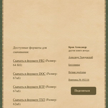
Доступные форматы для
Крон Александр
другие книги автора:
скачивания:
Александр Твардовский
Скачать в формате FB2
(Размер:
64 Кб)
Бессонница
Вечная проблема
Скачать в формате DOC
(Размер:
67кб)
Винтовка № 492116
Скачать в формате RTF
(Размер:
Поделиться
67кб)
Скачать в формате TXT
(Размер:
62кб)