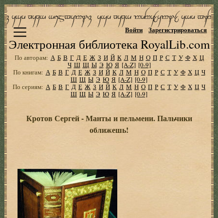
Войти
Зарегистрироваться
Электронная библиотека RoyalLib.com
По авторам:
А
Б
В
Г
Д
Е
Ж
З
И
Й
К
Л
М
Н
О
П
Р
С
Т
У
Ф
Х
Ц
Ч
Ш
Щ
Ы
Э
Ю
Я
[A-Z]
[0-9]
По книгам:
А
Б
В
Г
Д
Е
Ж
З
И
Й
К
Л
М
Н
О
П
Р
С
Т
У
Ф
Х
Ц
Ч
Ш
Щ
Ы
Э
Ю
Я
[A-Z]
[0-9]
По сериям:
А
Б
В
Г
Д
Е
Ж
З
И
Й
К
Л
М
Н
О
П
Р
С
Т
У
Ф
Х
Ц
Ч
Ш
Щ
Ы
Э
Ю
Я
[A-Z]
[0-9]
Кротов Сергей - Манты и пельмени. Пальчики
оближешь!