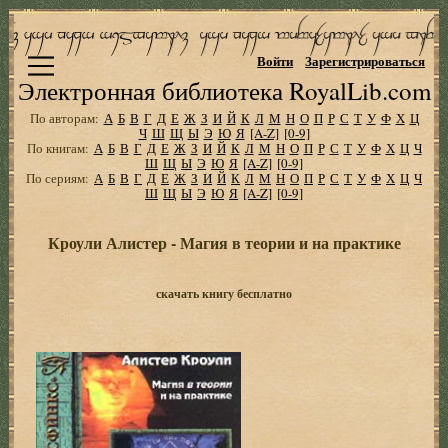
Войти
Зарегистрироваться
Электронная библиотека RoyalLib.com
По авторам:
А
Б
В
Г
Д
Е
Ж
З
И
Й
К
Л
М
Н
О
П
Р
С
Т
У
Ф
Х
Ц
Ч
Ш
Щ
Ы
Э
Ю
Я
[A-Z]
[0-9]
По книгам:
А
Б
В
Г
Д
Е
Ж
З
И
Й
К
Л
М
Н
О
П
Р
С
Т
У
Ф
Х
Ц
Ч
Ш
Щ
Ы
Э
Ю
Я
[A-Z]
[0-9]
По сериям:
А
Б
В
Г
Д
Е
Ж
З
И
Й
К
Л
М
Н
О
П
Р
С
Т
У
Ф
Х
Ц
Ч
Ш
Щ
Ы
Э
Ю
Я
[A-Z]
[0-9]
Кроули Алистер - Магия в теории и на практике
скачать книгу бесплатно