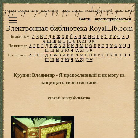
Войти
Зарегистрироваться
Электронная библиотека RoyalLib.com
По авторам:
А
Б
В
Г
Д
Е
Ж
З
И
Й
К
Л
М
Н
О
П
Р
С
Т
У
Ф
Х
Ц
Ч
Ш
Щ
Ы
Э
Ю
Я
[A-Z]
[0-9]
По книгам:
А
Б
В
Г
Д
Е
Ж
З
И
Й
К
Л
М
Н
О
П
Р
С
Т
У
Ф
Х
Ц
Ч
Ш
Щ
Ы
Э
Ю
Я
[A-Z]
[0-9]
По сериям:
А
Б
В
Г
Д
Е
Ж
З
И
Й
К
Л
М
Н
О
П
Р
С
Т
У
Ф
Х
Ц
Ч
Ш
Щ
Ы
Э
Ю
Я
[A-Z]
[0-9]
Крупин Владимир - Я православный и не могу не
защищать свои святыни
скачать книгу бесплатно