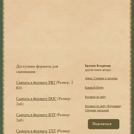
Доступные форматы для
Крупин Владимир
другие книги автора:
скачивания:
Афон. Стояние в молитве
Скачать в формате FB2
(Размер: 2
Кб)
Боковой Ветер
Босиком по небу
Скачать в формате DOC
(Размер:
2кб)
Босиком по небу (Крупинки)
Сборник рассказов
Скачать в формате RTF
(Размер:
2кб)
Поделиться
Скачать в формате TXT
(Размер: