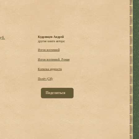
уб.
Кудрявцев Андрей
другие книги автора:
Изгои вселенной
Изгои вселенной. Роман
Копилка мудрости
Полёт (СИ)
Поделиться