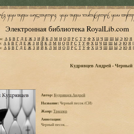
Электронная библиотека RoyalLib.com
м:
А
Б
В
Г
Д
Е
Ж
З
И
Й
К
Л
М
Н
О
П
Р
С
Т
У
Ф
Х
Ц
Ч
Ш
Щ
Ы
Э
Ю
Я
м:
А
Б
В
Г
Д
Е
Ж
З
И
Й
К
Л
М
Н
О
П
Р
С
Т
У
Ф
Х
Ц
Ч
Ш
Щ
Ы
Э
Ю
Я
м:
А
Б
В
Г
Д
Е
Ж
З
И
Й
К
Л
М
Н
О
П
Р
С
Т
У
Ф
Х
Ц
Ч
Ш
Щ
Ы
Э
Ю
Я
Кудрявцев Андрей - Черный 
Автор:
Кудрявцев Андрей
Название:
Черный песок (СИ)
Жанр:
Триллер
Аннотация:
Черный песок…