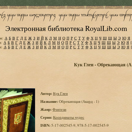
Электронная библиотека RoyalLib.com
м:
А
Б
В
Г
Д
Е
Ж
З
И
Й
К
Л
М
Н
О
П
Р
С
Т
У
Ф
Х
Ц
Ч
Ш
Щ
Ы
Э
Ю
Я
м:
А
Б
В
Г
Д
Е
Ж
З
И
Й
К
Л
М
Н
О
П
Р
С
Т
У
Ф
Х
Ц
Ч
Ш
Щ
Ы
Э
Ю
Я
м:
А
Б
В
Г
Д
Е
Ж
З
И
Й
К
Л
М
Н
О
П
Р
С
Т
У
Ф
Х
Ц
Ч
Ш
Щ
Ы
Э
Ю
Я
Кук Глен - Обрекающая (Ак
Автор:
Кук Глен
Название:
Обрекающая (Акард - 1)
Жанр:
Фэнтези
Серия:
Координаты чудес
ISBN:
5-17-002545-9, 978-5-17-002545-9