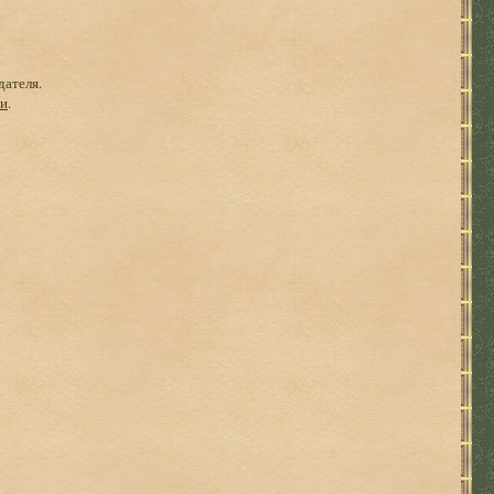
дателя.
ги
.