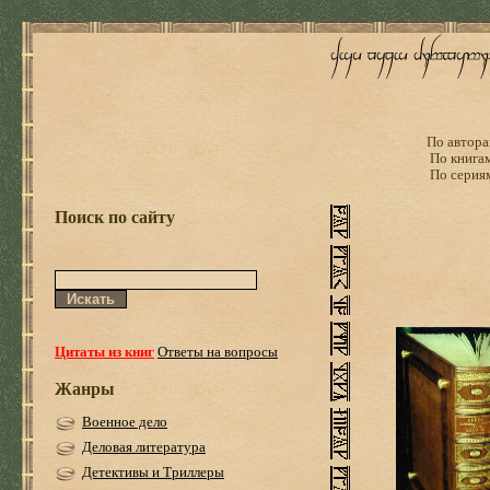
По автора
По книга
По серия
Поиск по сайту
Цитаты из книг
Ответы на вопросы
Жанры
Военное дело
Деловая литература
Детективы и Триллеры