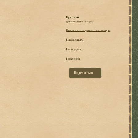
Кук Глен
другие книги автора:
Огонь в его ладонях. Без пощады
Башня страха
Без пощады
Белая роза
Поделиться