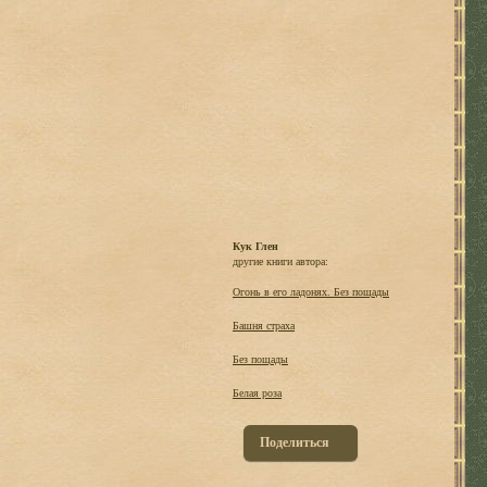
Кук Глен
другие книги автора:
Огонь в его ладонях. Без пощады
Башня страха
Без пощады
Белая роза
Поделиться