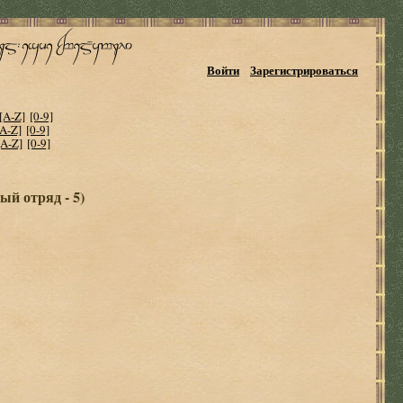
Войти
Зарегистрироваться
[A-Z]
[0-9]
[A-Z]
[0-9]
[A-Z]
[0-9]
ый отряд - 5)