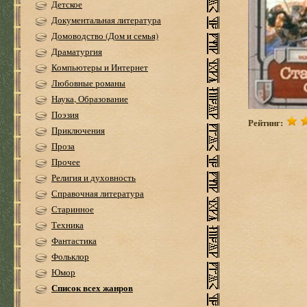
Детское
Документальная литература
Домоводство (Дом и семья)
Драматургия
Компьютеры и Интернет
Любовные романы
Наука, Образование
Поэзия
Рейтинг:
Приключения
Проза
Прочее
Религия и духовность
Справочная литература
Старинное
Техника
Фантастика
Фольклор
Юмор
Список всех жанров