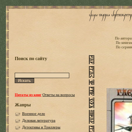
По автора
По книга
По серия
Поиск по сайту
Цитаты из книг
Ответы на вопросы
Жанры
Военное дело
Деловая литература
Детективы и Триллеры