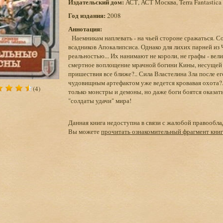
Издательский дом:
АСТ, АСТ Москва, Terra Fantastica
Год издания:
2008
Аннотация:
Наемникам наплевать - на чьей стороне сражаться. Со
всадников Апокалипсиса. Однако для лихих парней из
реальностью... Их нанимают не короли, не графы - ве
смертное воплощение мрачной богини Кины, несущей по
пришествия все ближе?.. Сила Властелина Зла после е
чудовищным артефактом уже ведется кровавая охота?.
(4)
только монстры и демоны, но даже боги боятся оказат
"солдаты удачи" мира!
Данная книга недоступна в связи с жалобой правообла
Вы можете
прочитать ознакомительный фрагмент кни