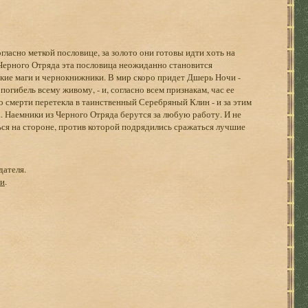
гласно меткой пословице, за золото они готовы идти хоть на
 Черного Отряда эта пословица неожиданно становится
ликие маги и чернокнижники. В мир скоро придет Дшерь Ночи -
гибель всему живому, - и, согласно всем признакам, час ее
го смерти перетекла в таинственный Серебряный Клин - и за этим
. Наемники из Черного Отряда берутся за любую работу. И не
ься на стороне, против которой подрядились сражаться лучшие
дателя.
ги
.