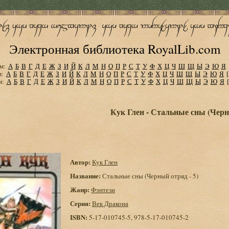
Электронная библиотека RoyalLib.com
м:
А
Б
В
Г
Д
Е
Ж
З
И
Й
К
Л
М
Н
О
П
Р
С
Т
У
Ф
Х
Ц
Ч
Ш
Щ
Ы
Э
Ю
Я
м:
А
Б
В
Г
Д
Е
Ж
З
И
Й
К
Л
М
Н
О
П
Р
С
Т
У
Ф
Х
Ц
Ч
Ш
Щ
Ы
Э
Ю
Я
м:
А
Б
В
Г
Д
Е
Ж
З
И
Й
К
Л
М
Н
О
П
Р
С
Т
У
Ф
Х
Ц
Ч
Ш
Щ
Ы
Э
Ю
Я
Кук Глен - Стальные сны (Черн
Автор:
Кук Глен
Название:
Стальные сны (Черный отряд - 5)
Жанр:
Фэнтези
Серия:
Век Дракона
ISBN:
5-17-010745-5, 978-5-17-010745-2