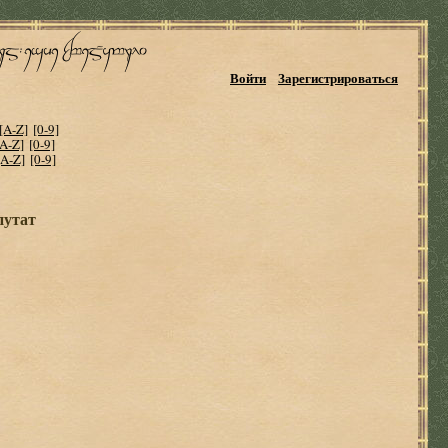
Войти
Зарегистрироваться
[A-Z]
[0-9]
[A-Z]
[0-9]
[A-Z]
[0-9]
путат