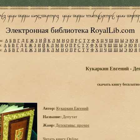
Электронная библиотека RoyalLib.com
м:
А
Б
В
Г
Д
Е
Ж
З
И
Й
К
Л
М
Н
О
П
Р
С
Т
У
Ф
Х
Ц
Ч
Ш
Щ
Ы
Э
Ю
Я
м:
А
Б
В
Г
Д
Е
Ж
З
И
Й
К
Л
М
Н
О
П
Р
С
Т
У
Ф
Х
Ц
Ч
Ш
Щ
Ы
Э
Ю
Я
м:
А
Б
В
Г
Д
Е
Ж
З
И
Й
К
Л
М
Н
О
П
Р
С
Т
У
Ф
Х
Ц
Ч
Ш
Щ
Ы
Э
Ю
Я
Кукаркин Евгений - Де
скачать книгу бесплатно
Автор:
Кукаркин Евгений
Название:
Депутат
Жанр:
Детективы: прочее
Читать книгу Online