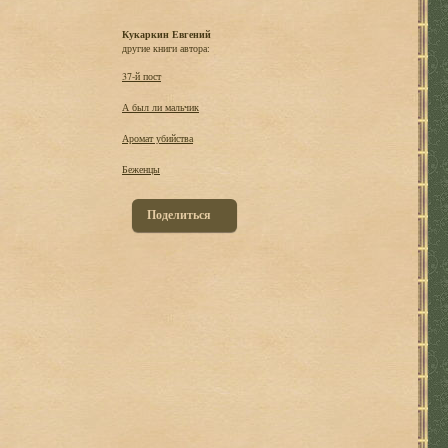
Кукаркин Евгений
другие книги автора:
37-й пост
А был ли мальчик
Аромат убийства
Беженцы
Поделиться