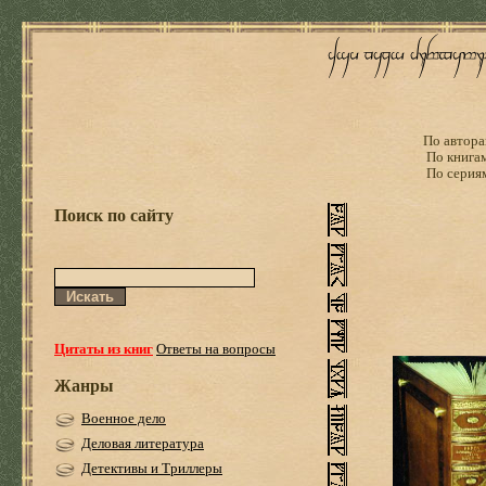
По автора
По книга
По серия
Поиск по сайту
Цитаты из книг
Ответы на вопросы
Жанры
Военное дело
Деловая литература
Детективы и Триллеры