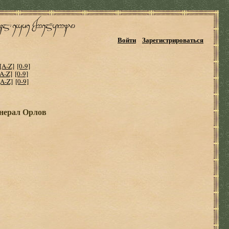
Войти
Зарегистрироваться
[A-Z]
[0-9]
[A-Z]
[0-9]
[A-Z]
[0-9]
енерал Орлов