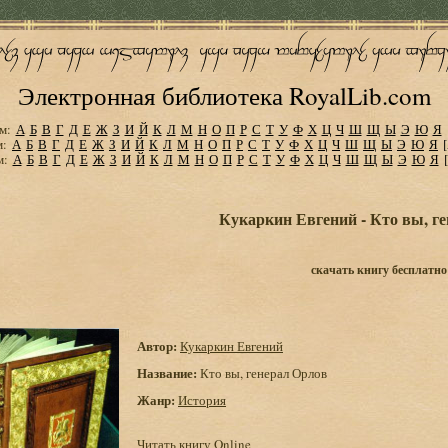
Электронная библиотека RoyalLib.com
м:
А
Б
В
Г
Д
Е
Ж
З
И
Й
К
Л
М
Н
О
П
Р
С
Т
У
Ф
Х
Ц
Ч
Ш
Щ
Ы
Э
Ю
Я
м:
А
Б
В
Г
Д
Е
Ж
З
И
Й
К
Л
М
Н
О
П
Р
С
Т
У
Ф
Х
Ц
Ч
Ш
Щ
Ы
Э
Ю
Я
м:
А
Б
В
Г
Д
Е
Ж
З
И
Й
К
Л
М
Н
О
П
Р
С
Т
У
Ф
Х
Ц
Ч
Ш
Щ
Ы
Э
Ю
Я
Кукаркин Евгений - Кто вы, г
скачать книгу бесплатно
Автор:
Кукаркин Евгений
Название:
Кто вы, генерал Орлов
Жанр:
История
Читать книгу Online