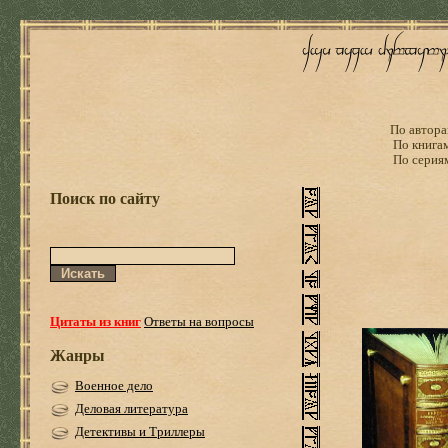
По автора
По книга
По серия
Поиск по сайту
Цитаты из книг
Ответы на вопросы
Жанры
Военное дело
Деловая литература
Детективы и Триллеры