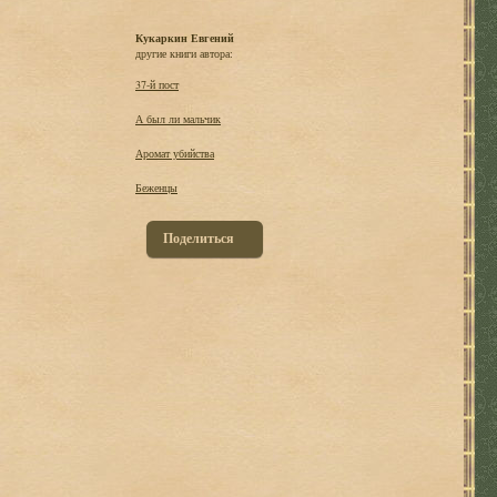
Кукаркин Евгений
другие книги автора:
37-й пост
А был ли мальчик
Аромат убийства
Беженцы
Поделиться