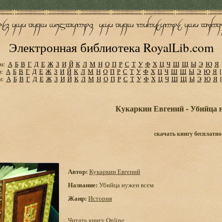
Электронная библиотека RoyalLib.com
м:
А
Б
В
Г
Д
Е
Ж
З
И
Й
К
Л
М
Н
О
П
Р
С
Т
У
Ф
Х
Ц
Ч
Ш
Щ
Ы
Э
Ю
Я
м:
А
Б
В
Г
Д
Е
Ж
З
И
Й
К
Л
М
Н
О
П
Р
С
Т
У
Ф
Х
Ц
Ч
Ш
Щ
Ы
Э
Ю
Я
м:
А
Б
В
Г
Д
Е
Ж
З
И
Й
К
Л
М
Н
О
П
Р
С
Т
У
Ф
Х
Ц
Ч
Ш
Щ
Ы
Э
Ю
Я
Кукаркин Евгений - Убийца 
скачать книгу бесплатно
Автор:
Кукаркин Евгений
Название:
Убийца нужен всем
Жанр:
История
Читать книгу Online