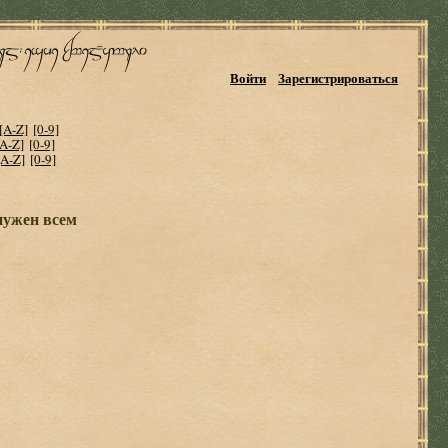
Войти
Зарегистрироваться
[A-Z]
[0-9]
[A-Z]
[0-9]
[A-Z]
[0-9]
нужен всем