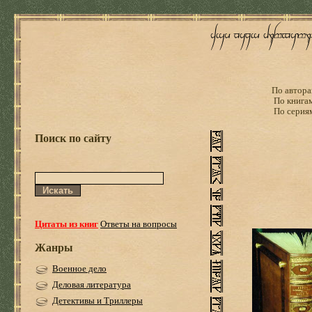
По автора
По книга
По серия
Поиск по сайту
Цитаты из книг
Ответы на вопросы
Жанры
Военное дело
Деловая литература
Детективы и Триллеры