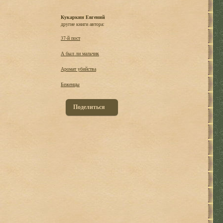
Кукаркин Евгений
другие книги автора:
37-й пост
А был ли мальчик
Аромат убийства
Беженцы
Поделиться