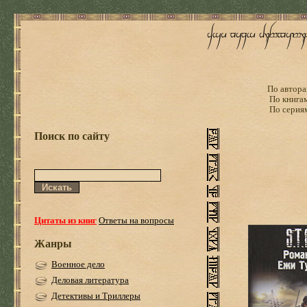
По автора
По книга
По серия
Поиск по сайту
Цитаты из книг
Ответы на вопросы
Жанры
Военное дело
Деловая литература
Детективы и Триллеры