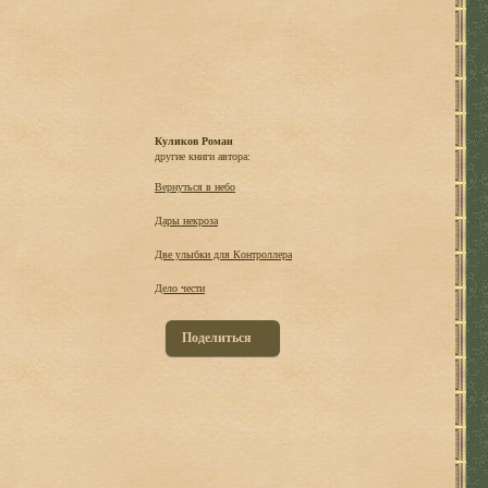
Куликов Роман
другие книги автора:
Вернуться в небо
Дары некроза
Две улыбки для Контроллера
Дело чести
Поделиться