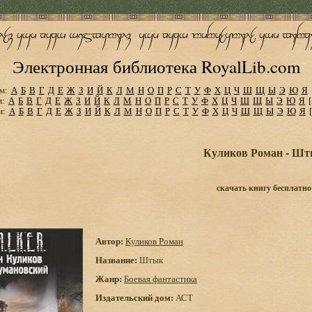
Электронная библиотека RoyalLib.com
м:
А
Б
В
Г
Д
Е
Ж
З
И
Й
К
Л
М
Н
О
П
Р
С
Т
У
Ф
Х
Ц
Ч
Ш
Щ
Ы
Э
Ю
Я
м:
А
Б
В
Г
Д
Е
Ж
З
И
Й
К
Л
М
Н
О
П
Р
С
Т
У
Ф
Х
Ц
Ч
Ш
Щ
Ы
Э
Ю
Я
м:
А
Б
В
Г
Д
Е
Ж
З
И
Й
К
Л
М
Н
О
П
Р
С
Т
У
Ф
Х
Ц
Ч
Ш
Щ
Ы
Э
Ю
Я
Куликов Роман - Ш
скачать книгу бесплатно
Автор:
Куликов Роман
Название:
Штык
Жанр:
Боевая фантастика
Издательский дом:
АСТ