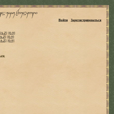
Войти
Зарегистрироваться
[A-Z]
[0-9]
[A-Z]
[0-9]
[A-Z]
[0-9]
тык