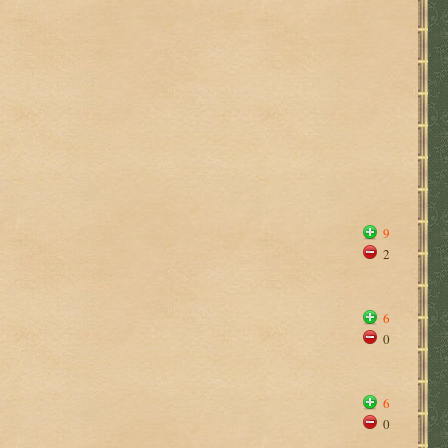
9
2
6
0
6
0