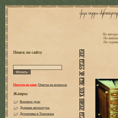
По автора
По книга
По серия
Поиск по сайту
Цитаты из книг
Ответы на вопросы
Жанры
Военное дело
Деловая литература
Детективы и Триллеры