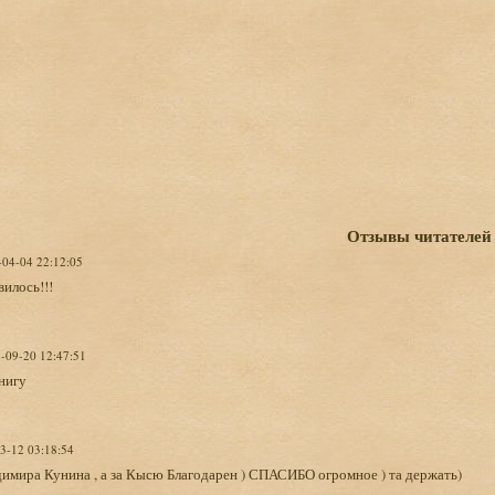
Отзывы читателей
-04-04 22:12:05
илось!!!
5-09-20 12:47:51
нигу
03-12 03:18:54
имира Кунина , а за Кысю Благодарен ) СПАСИБО огромное ) та держать)