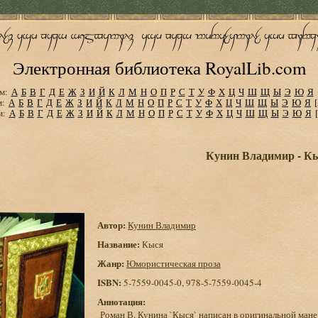
Электронная библиотека RoyalLib.com
м:
А
Б
В
Г
Д
Е
Ж
З
И
Й
К
Л
М
Н
О
П
Р
С
Т
У
Ф
Х
Ц
Ч
Ш
Щ
Ы
Э
Ю
Я
м:
А
Б
В
Г
Д
Е
Ж
З
И
Й
К
Л
М
Н
О
П
Р
С
Т
У
Ф
Х
Ц
Ч
Ш
Щ
Ы
Э
Ю
Я
м:
А
Б
В
Г
Д
Е
Ж
З
И
Й
К
Л
М
Н
О
П
Р
С
Т
У
Ф
Х
Ц
Ч
Ш
Щ
Ы
Э
Ю
Я
Кунин Владимир - К
Автор:
Кунин Владимир
Название:
Кыся
Жанр:
Юмористическая проза
ISBN:
5-7559-0045-0, 978-5-7559-0045-4
Аннотация:
Роман В. Кунина `Кыся` написан в оригинальной манер