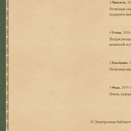
√
Читатель
, 2
Отличная сов
подарить нам
√
Олёна
, 2018
Потрясающая 
кошачьей пси
√
Екатерина
, 
Отличная кни
√
Фора
, 2019-
Очень увлека
© Электронная библиоте