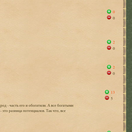
0
0
2
0
2
0
13
5
од - часть его и обогатили. А все богатыми
 - это разница потенциалов. Так что, все