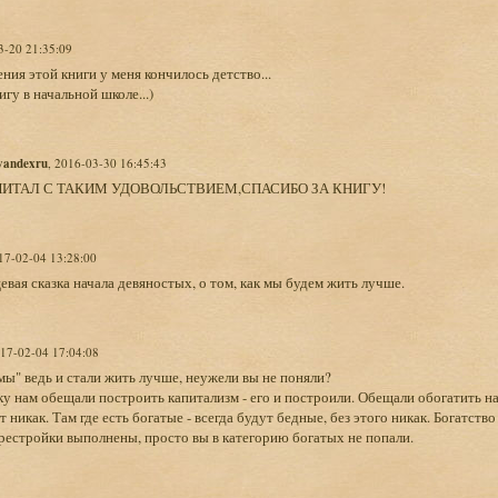
3-20 21:35:09
ния этой книги у меня кончилось детство...
игу в начальной школе...)
yandexru
, 2016-03-30 16:45:43
ЧИТАЛ С ТАКИМ УДОВОЛЬСТВИЕМ,СПАСИБО ЗА КНИГУ!
017-02-04 13:28:00
евая сказка начала девяностых, о том, как мы будем жить лучше.
017-02-04 17:04:08
мы" ведь и стали жить лучше, неужели вы не поняли?
у нам обещали построить капитализм - его и построили. Обещали обогатить нар
 никак. Там где есть богатые - всегда будут бедные, без этого никак. Богатство
рестройки выполнены, просто вы в категорию богатых не попали.