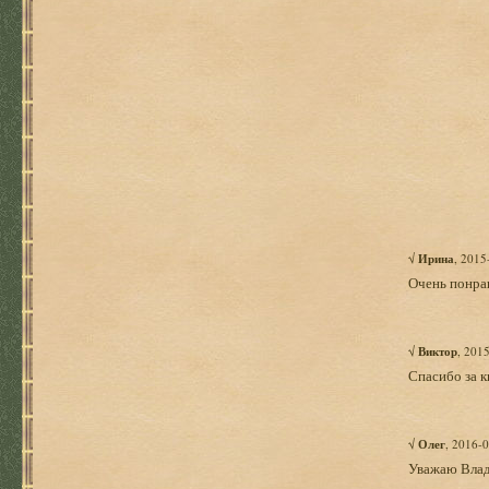
√
Ирина
, 2015
Очень понрав
√
Виктор
, 201
Спасибо за к
√
Олег
, 2016-
Уважаю Влад