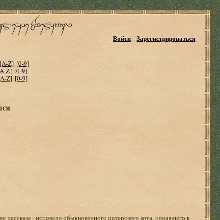
Войти
Зарегистрироваться
[A-Z]
[0-9]
[A-Z]
[0-9]
[A-Z]
[0-9]
ыся
е рассказа - исповеди обыкновенного питерского кота, попавшего в