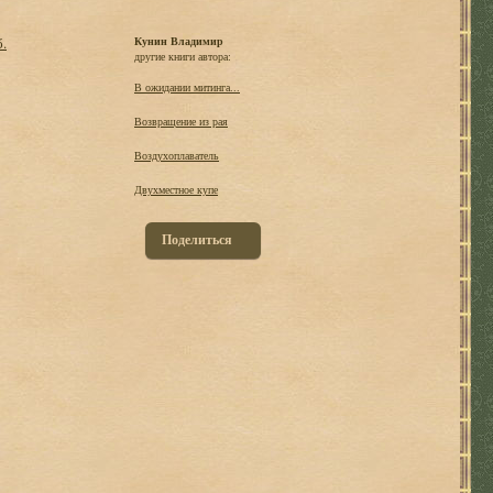
б.
Кунин Владимир
другие книги автора:
В ожидании митинга...
Возвращение из рая
Воздухоплаватель
Двухместное купе
Поделиться