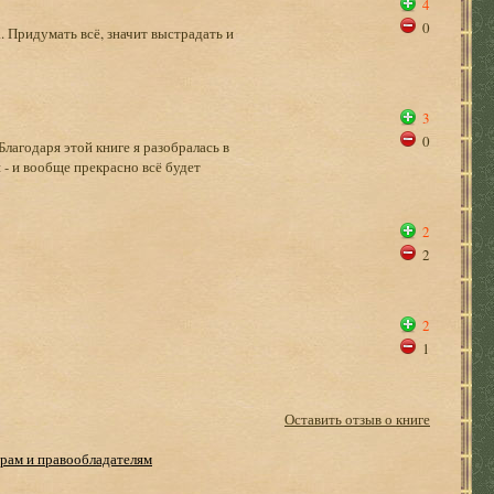
4
0
 Придумать всё, значит выстрадать и
3
0
лагодаря этой книге я разобралась в
 - и вообще прекрасно всё будет
2
2
2
1
Оставить отзыв о книге
рам и правообладателям