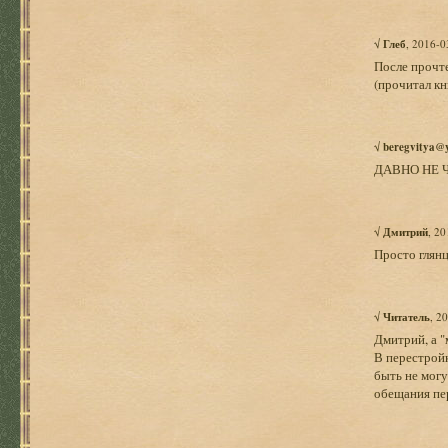
√
Глеб
, 2016-0
После прочте
(прочитал кн
√
beregvitya@
ДАВНО НЕ 
√
Дмитрий
, 2
Просто глянц
√
Читатель
, 2
Дмитрий, а "
В перестройк
быть не могут
обещания пе