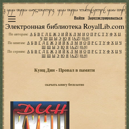
Войти
Зарегистрироваться
Электронная библиотека RoyalLib.com
По авторам:
А
Б
В
Г
Д
Е
Ж
З
И
Й
К
Л
М
Н
О
П
Р
С
Т
У
Ф
Х
Ц
Ч
Ш
Щ
Ы
Э
Ю
Я
[A-Z]
[0-9]
По книгам:
А
Б
В
Г
Д
Е
Ж
З
И
Й
К
Л
М
Н
О
П
Р
С
Т
У
Ф
Х
Ц
Ч
Ш
Щ
Ы
Э
Ю
Я
[A-Z]
[0-9]
По сериям:
А
Б
В
Г
Д
Е
Ж
З
И
Й
К
Л
М
Н
О
П
Р
С
Т
У
Ф
Х
Ц
Ч
Ш
Щ
Ы
Э
Ю
Я
[A-Z]
[0-9]
Кунц Дин - Провал в памяти
скачать книгу бесплатно