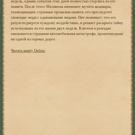
недель, однако события этих дней полностью стерлись из его
памяти. После этого Маллиона начинают мучить кошмары,
галлюцинации, странные провалыв памяти, его преследуют
зловещие люди с одинаковыми лицами. Пит понимает, что его
разум подвергся чуждому воздействию, и решает раскрыть тайну
исчезнувших из его жизни двух недель. Ключом к разгадке
оказывается страшная автомобильная катастрофа, произошедшая
на одной из горных дорог.
Читать книгу Online