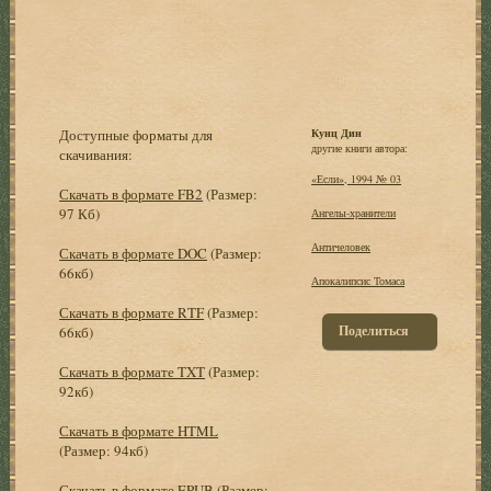
Доступные форматы для
Кунц Дин
другие книги автора:
скачивания:
«Если», 1994 № 03
Скачать в формате FB2
(Размер:
97 Кб)
Ангелы-хранители
Античеловек
Скачать в формате DOC
(Размер:
66кб)
Апокалипсис Томаса
Скачать в формате RTF
(Размер:
Поделиться
66кб)
Скачать в формате TXT
(Размер:
92кб)
Скачать в формате HTML
(Размер: 94кб)
Скачать в формате EPUB
(Размер: