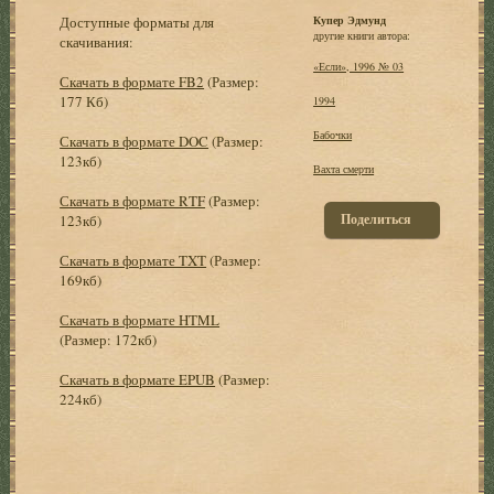
Доступные форматы для
Купер Эдмунд
другие книги автора:
скачивания:
«Если», 1996 № 03
Скачать в формате FB2
(Размер:
177 Кб)
1994
Бабочки
Скачать в формате DOC
(Размер:
123кб)
Вахта смерти
Скачать в формате RTF
(Размер:
Поделиться
123кб)
Скачать в формате TXT
(Размер:
169кб)
Скачать в формате HTML
(Размер: 172кб)
Скачать в формате EPUB
(Размер:
224кб)