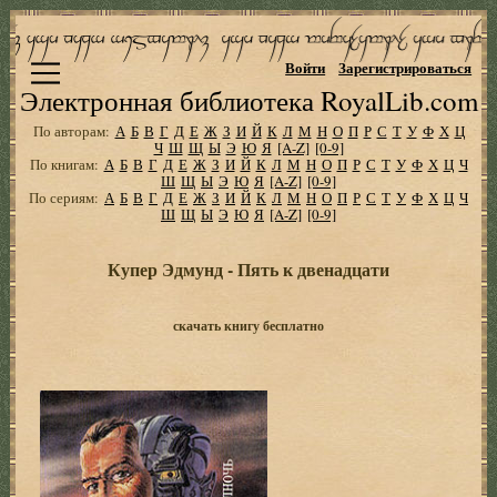
Войти
Зарегистрироваться
Электронная библиотека RoyalLib.com
По авторам:
А
Б
В
Г
Д
Е
Ж
З
И
Й
К
Л
М
Н
О
П
Р
С
Т
У
Ф
Х
Ц
Ч
Ш
Щ
Ы
Э
Ю
Я
[A-Z]
[0-9]
По книгам:
А
Б
В
Г
Д
Е
Ж
З
И
Й
К
Л
М
Н
О
П
Р
С
Т
У
Ф
Х
Ц
Ч
Ш
Щ
Ы
Э
Ю
Я
[A-Z]
[0-9]
По сериям:
А
Б
В
Г
Д
Е
Ж
З
И
Й
К
Л
М
Н
О
П
Р
С
Т
У
Ф
Х
Ц
Ч
Ш
Щ
Ы
Э
Ю
Я
[A-Z]
[0-9]
Купер Эдмунд - Пять к двенадцати
скачать книгу бесплатно