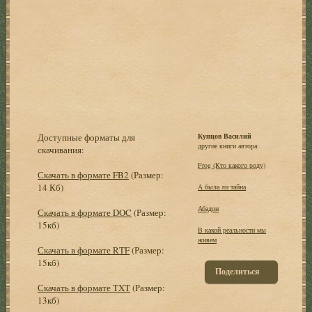
Доступные форматы для
Купцов Василий
другие книги автора:
скачивания:
Frog (Кто какого роду)
Скачать в формате FB2
(Размер:
14 Кб)
А была ли тайна
Абадон
Скачать в формате DOC
(Размер:
15кб)
В какой реальности мы
живем
Скачать в формате RTF
(Размер:
15кб)
Поделиться
Скачать в формате TXT
(Размер:
13кб)