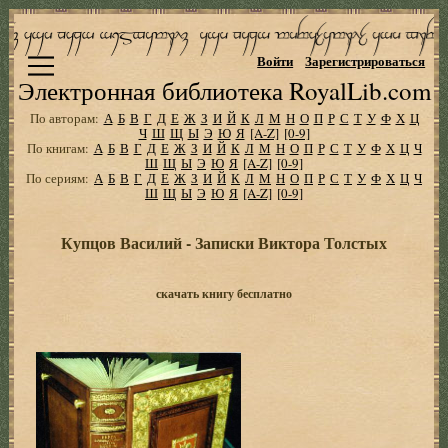
Войти
Зарегистрироваться
Электронная библиотека RoyalLib.com
По авторам:
А
Б
В
Г
Д
Е
Ж
З
И
Й
К
Л
М
Н
О
П
Р
С
Т
У
Ф
Х
Ц
Ч
Ш
Щ
Ы
Э
Ю
Я
[A-Z]
[0-9]
По книгам:
А
Б
В
Г
Д
Е
Ж
З
И
Й
К
Л
М
Н
О
П
Р
С
Т
У
Ф
Х
Ц
Ч
Ш
Щ
Ы
Э
Ю
Я
[A-Z]
[0-9]
По сериям:
А
Б
В
Г
Д
Е
Ж
З
И
Й
К
Л
М
Н
О
П
Р
С
Т
У
Ф
Х
Ц
Ч
Ш
Щ
Ы
Э
Ю
Я
[A-Z]
[0-9]
Купцов Василий - Записки Виктора Толстых
скачать книгу бесплатно