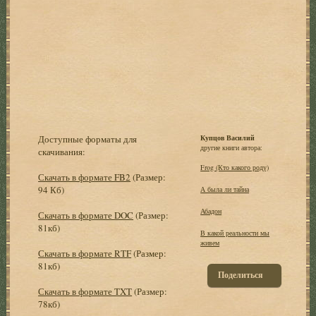
Доступные форматы для
Купцов Василий
другие книги автора:
скачивания:
Frog (Кто какого роду)
Скачать в формате FB2
(Размер:
94 Кб)
А была ли тайна
Абадон
Скачать в формате DOC
(Размер:
81кб)
В какой реальности мы
живем
Скачать в формате RTF
(Размер:
81кб)
Поделиться
Скачать в формате TXT
(Размер:
78кб)