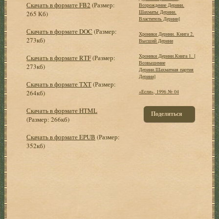
Скачать в формате FB2
(Размер:
Возрождение Дерини.
Шахматы Дерини.
265 Кб)
Властитель Дерини]
Скачать в формате DOC
(Размер:
Хроники Дерини. Книга 2.
273кб)
Высший Дерини
Хроники Дерини.Книга 1. [
Скачать в формате RTF
(Размер:
Возвышение
273кб)
Дерини.Шахматная партия
Дерини]
Скачать в формате TXT
(Размер:
«Если», 1996 № 04
264кб)
Скачать в формате HTML
Поделиться
(Размер: 266кб)
Скачать в формате EPUB
(Размер:
352кб)