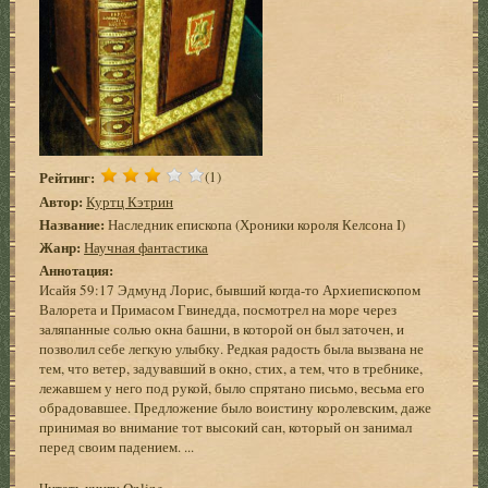
Рейтинг:
(1)
Автор:
Куртц Кэтрин
Название:
Наследник епископа (Хроники короля Келсона I)
Жанр:
Научная фантастика
Аннотация:
Исайя 59:17 Эдмунд Лорис, бывший когда-то Архиепископом
Валорета и Примасом Гвинедда, посмотрел на море через
заляпанные солью окна башни, в которой он был заточен, и
позволил себе легкую улыбку. Редкая радость была вызвана не
тем, что ветер, задувавший в окно, стих, а тем, что в требнике,
лежавшем у него под рукой, было спрятано письмо, весьма его
обрадовавшее. Предложение было воистину королевским, даже
принимая во внимание тот высокий сан, который он занимал
перед своим падением. ...
Читать книгу Online