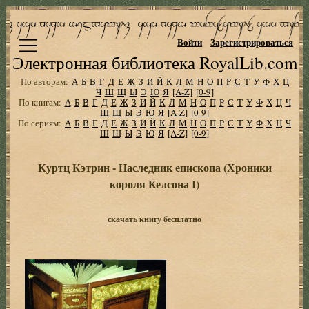
Войти
Зарегистрироваться
Электронная библиотека RoyalLib.com
По авторам:
А
Б
В
Г
Д
Е
Ж
З
И
Й
К
Л
М
Н
О
П
Р
С
Т
У
Ф
Х
Ц
Ч
Ш
Щ
Ы
Э
Ю
Я
[A-Z]
[0-9]
По книгам:
А
Б
В
Г
Д
Е
Ж
З
И
Й
К
Л
М
Н
О
П
Р
С
Т
У
Ф
Х
Ц
Ч
Ш
Щ
Ы
Э
Ю
Я
[A-Z]
[0-9]
По сериям:
А
Б
В
Г
Д
Е
Ж
З
И
Й
К
Л
М
Н
О
П
Р
С
Т
У
Ф
Х
Ц
Ч
Ш
Щ
Ы
Э
Ю
Я
[A-Z]
[0-9]
Куртц Кэтрин - Наследник епископа (Хроники
короля Келсона I)
скачать книгу бесплатно