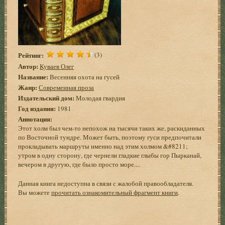
Рейтинг:
(3)
Автор:
Куваев Олег
Название:
Весенняя охота на гусей
Жанр:
Современная проза
Издательский дом:
Молодая гвардия
Год издания:
1981
Аннотация:
Этот холм был чем-то непохож на тысячи таких же, раскиданных
по Восточной тундре. Может быть, поэтому гуси предпочитали
прокладывать маршруты именно над этим холмом &#8211;
утром в одну сторону, где чернели гладкие глыбы гор Пырканай,
вечером в другую, где было просто море....
Данная книга недоступна в связи с жалобой правообладателя.
Вы можете
прочитать ознакомительный фрагмент книги
.