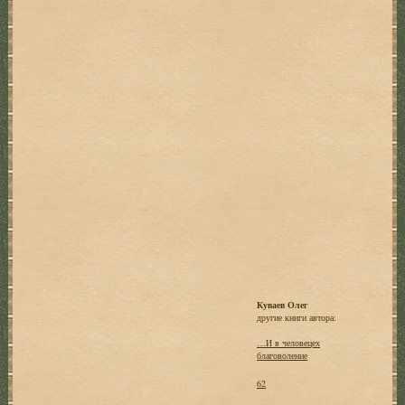
Куваев Олег
другие книги автора:
…И в человецех
благоволение
62