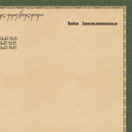
Войти
Зарегистрироваться
[A-Z]
[0-9]
[A-Z]
[0-9]
[A-Z]
[0-9]