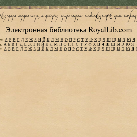
Электронная библиотека RoyalLib.com
м:
А
Б
В
Г
Д
Е
Ж
З
И
Й
К
Л
М
Н
О
П
Р
С
Т
У
Ф
Х
Ц
Ч
Ш
Щ
Ы
Э
Ю
Я
м:
А
Б
В
Г
Д
Е
Ж
З
И
Й
К
Л
М
Н
О
П
Р
С
Т
У
Ф
Х
Ц
Ч
Ш
Щ
Ы
Э
Ю
Я
м:
А
Б
В
Г
Д
Е
Ж
З
И
Й
К
Л
М
Н
О
П
Р
С
Т
У
Ф
Х
Ц
Ч
Ш
Щ
Ы
Э
Ю
Я