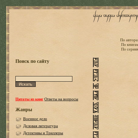
По автора
По книга
По серия
Поиск по сайту
Цитаты из книг
Ответы на вопросы
Жанры
Военное дело
Деловая литература
Детективы и Триллеры