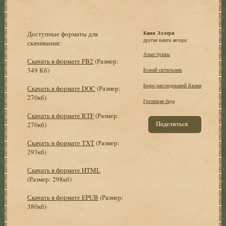
Доступные форматы для
Квин Эллери
другие книги автора:
скачивания:
Алые буквы
Скачать в формате FB2
(Размер:
349 Кб)
Божий світильник
Бюро расследований Квина
Скачать в формате DOC
(Размер:
270кб)
Грозящая беда
Скачать в формате RTF
(Размер:
Поделиться
270кб)
Скачать в формате TXT
(Размер:
293кб)
Скачать в формате HTML
(Размер: 298кб)
Скачать в формате EPUB
(Размер:
380кб)