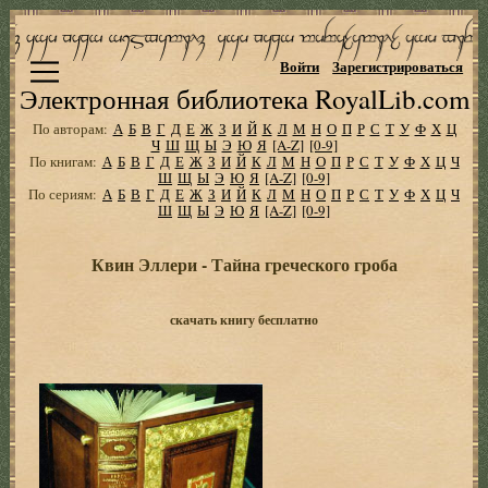
Войти
Зарегистрироваться
Электронная библиотека RoyalLib.com
По авторам:
А
Б
В
Г
Д
Е
Ж
З
И
Й
К
Л
М
Н
О
П
Р
С
Т
У
Ф
Х
Ц
Ч
Ш
Щ
Ы
Э
Ю
Я
[A-Z]
[0-9]
По книгам:
А
Б
В
Г
Д
Е
Ж
З
И
Й
К
Л
М
Н
О
П
Р
С
Т
У
Ф
Х
Ц
Ч
Ш
Щ
Ы
Э
Ю
Я
[A-Z]
[0-9]
По сериям:
А
Б
В
Г
Д
Е
Ж
З
И
Й
К
Л
М
Н
О
П
Р
С
Т
У
Ф
Х
Ц
Ч
Ш
Щ
Ы
Э
Ю
Я
[A-Z]
[0-9]
Квин Эллери - Тайна греческого гроба
скачать книгу бесплатно