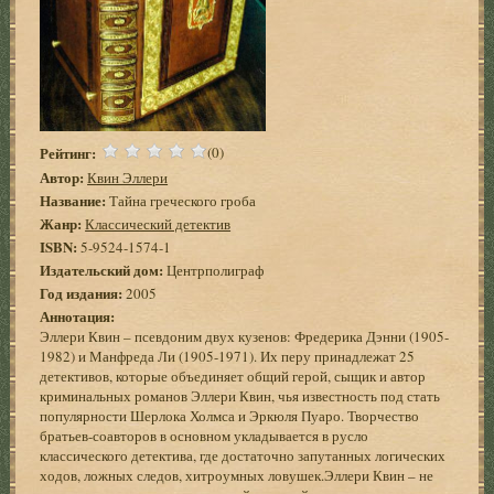
Рейтинг:
(0)
Автор:
Квин Эллери
Название:
Тайна греческого гроба
Жанр:
Классический детектив
ISBN:
5-9524-1574-1
Издательский дом:
Центрполиграф
Год издания:
2005
Аннотация:
Эллери Квин – псевдоним двух кузенов: Фредерика Дэнни (1905-
1982) и Манфреда Ли (1905-1971). Их перу принадлежат 25
детективов, которые объединяет общий герой, сыщик и автор
криминальных романов Эллери Квин, чья известность под стать
популярности Шерлока Холмса и Эркюля Пуаро. Творчество
братьев-соавторов в основном укладывается в русло
классического детектива, где достаточно запутанных логических
ходов, ложных следов, хитроумных ловушек.Эллери Квин – не