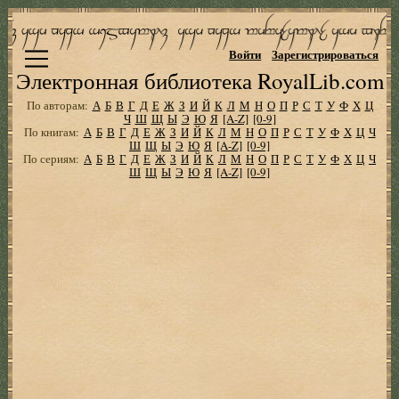
Войти
Зарегистрироваться
Электронная библиотека RoyalLib.com
По авторам:
А
Б
В
Г
Д
Е
Ж
З
И
Й
К
Л
М
Н
О
П
Р
С
Т
У
Ф
Х
Ц
Ч
Ш
Щ
Ы
Э
Ю
Я
[A-Z]
[0-9]
По книгам:
А
Б
В
Г
Д
Е
Ж
З
И
Й
К
Л
М
Н
О
П
Р
С
Т
У
Ф
Х
Ц
Ч
Ш
Щ
Ы
Э
Ю
Я
[A-Z]
[0-9]
По сериям:
А
Б
В
Г
Д
Е
Ж
З
И
Й
К
Л
М
Н
О
П
Р
С
Т
У
Ф
Х
Ц
Ч
Ш
Щ
Ы
Э
Ю
Я
[A-Z]
[0-9]