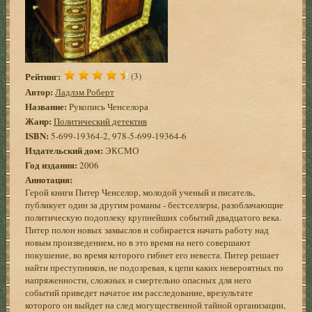
Рейтинг:
(3)
Автор:
Ладлэм Роберт
Название:
Рукопись Ченселора
Жанр:
Политический детектив
ISBN:
5-699-19364-2, 978-5-699-19364-6
Издательский дом:
ЭКСМО
Год издания:
2006
Аннотация:
Герой книги Питер Ченселор, молодой ученый и писатель,
публикует один за другим романы - бестселлеры, разоблачающие
политическую подоплеку крупнейших событий двадцатого века.
Питер полон новых замыслов и собирается начать работу над
новым произведением, но в это время на него совершают
покушение, во время которого гибнет его невеста. Питер решает
найти преступников, не подозревая, к цепи каких невероятных по
напряженности, сложных и смертельно опасных для него
событий приведет начатое им расследование, врезультате
которого он выйдет на след могущественной тайной организации,