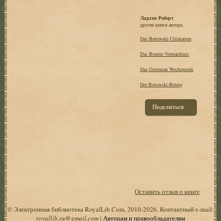
Ладлэм Роберт
другие книги автора:
Das Borowski-Ultimatum
Das Bourne Vermächtnis
Das Osterman Wochenende
Der Borowski-Betrug
Поделиться
Оставить отзыв о книге
© Электронная библиотека RoyalLib.Com, 2010-2026. Контактный e-mail:
royallib.ru@gmail.com
|
Авторам и правообладателям