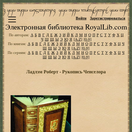
Войти
Зарегистрироваться
Электронная библиотека RoyalLib.com
По авторам:
А
Б
В
Г
Д
Е
Ж
З
И
Й
К
Л
М
Н
О
П
Р
С
Т
У
Ф
Х
Ц
Ч
Ш
Щ
Ы
Э
Ю
Я
[A-Z]
[0-9]
По книгам:
А
Б
В
Г
Д
Е
Ж
З
И
Й
К
Л
М
Н
О
П
Р
С
Т
У
Ф
Х
Ц
Ч
Ш
Щ
Ы
Э
Ю
Я
[A-Z]
[0-9]
По сериям:
А
Б
В
Г
Д
Е
Ж
З
И
Й
К
Л
М
Н
О
П
Р
С
Т
У
Ф
Х
Ц
Ч
Ш
Щ
Ы
Э
Ю
Я
[A-Z]
[0-9]
Ладлэм Роберт - Рукопись Ченселора