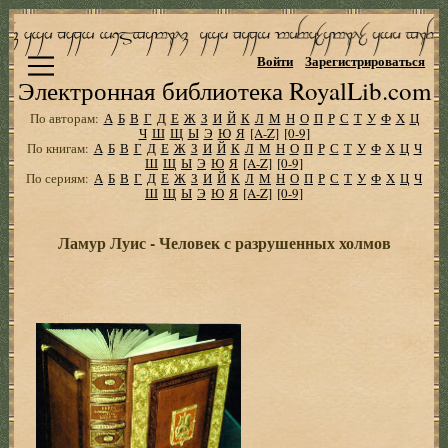
Войти
Зарегистрироваться
Электронная библиотека RoyalLib.com
По авторам:
А
Б
В
Г
Д
Е
Ж
З
И
Й
К
Л
М
Н
О
П
Р
С
Т
У
Ф
Х
Ц
Ч
Ш
Щ
Ы
Э
Ю
Я
[A-Z]
[0-9]
По книгам:
А
Б
В
Г
Д
Е
Ж
З
И
Й
К
Л
М
Н
О
П
Р
С
Т
У
Ф
Х
Ц
Ч
Ш
Щ
Ы
Э
Ю
Я
[A-Z]
[0-9]
По сериям:
А
Б
В
Г
Д
Е
Ж
З
И
Й
К
Л
М
Н
О
П
Р
С
Т
У
Ф
Х
Ц
Ч
Ш
Щ
Ы
Э
Ю
Я
[A-Z]
[0-9]
Ламур Луис - Человек с разрушенных холмов