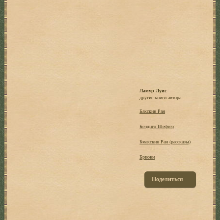
Ламур Луис
другие книги автора:
Бакскин Ран
Бендиго Шефтер
Бмакскин Ран (рассказы)
Брионн
Поделиться