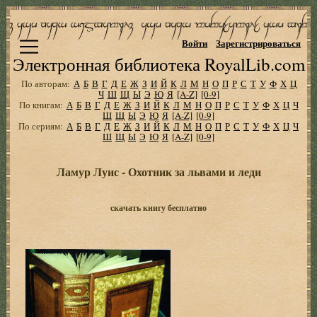
Войти
Зарегистрироваться
Электронная библиотека RoyalLib.com
По авторам:
А
Б
В
Г
Д
Е
Ж
З
И
Й
К
Л
М
Н
О
П
Р
С
Т
У
Ф
Х
Ц
Ч
Ш
Щ
Ы
Э
Ю
Я
[A-Z]
[0-9]
По книгам:
А
Б
В
Г
Д
Е
Ж
З
И
Й
К
Л
М
Н
О
П
Р
С
Т
У
Ф
Х
Ц
Ч
Ш
Щ
Ы
Э
Ю
Я
[A-Z]
[0-9]
По сериям:
А
Б
В
Г
Д
Е
Ж
З
И
Й
К
Л
М
Н
О
П
Р
С
Т
У
Ф
Х
Ц
Ч
Ш
Щ
Ы
Э
Ю
Я
[A-Z]
[0-9]
Ламур Луис - Охотник за львами и леди
скачать книгу бесплатно