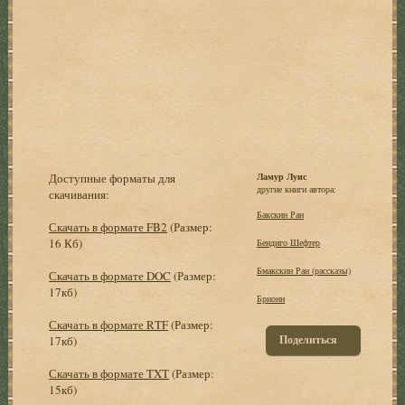
Доступные форматы для
Ламур Луис
другие книги автора:
скачивания:
Бакскин Ран
Скачать в формате FB2
(Размер:
16 Кб)
Бендиго Шефтер
Бмакскин Ран (рассказы)
Скачать в формате DOC
(Размер:
17кб)
Брионн
Скачать в формате RTF
(Размер:
Поделиться
17кб)
Скачать в формате TXT
(Размер:
15кб)