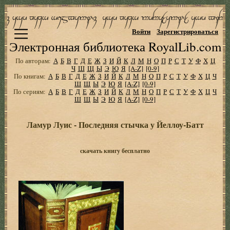
Войти
Зарегистрироваться
Электронная библиотека RoyalLib.com
По авторам:
А
Б
В
Г
Д
Е
Ж
З
И
Й
К
Л
М
Н
О
П
Р
С
Т
У
Ф
Х
Ц
Ч
Ш
Щ
Ы
Э
Ю
Я
[A-Z]
[0-9]
По книгам:
А
Б
В
Г
Д
Е
Ж
З
И
Й
К
Л
М
Н
О
П
Р
С
Т
У
Ф
Х
Ц
Ч
Ш
Щ
Ы
Э
Ю
Я
[A-Z]
[0-9]
По сериям:
А
Б
В
Г
Д
Е
Ж
З
И
Й
К
Л
М
Н
О
П
Р
С
Т
У
Ф
Х
Ц
Ч
Ш
Щ
Ы
Э
Ю
Я
[A-Z]
[0-9]
Ламур Луис - Последняя стычка у Йеллоу-Батт
скачать книгу бесплатно