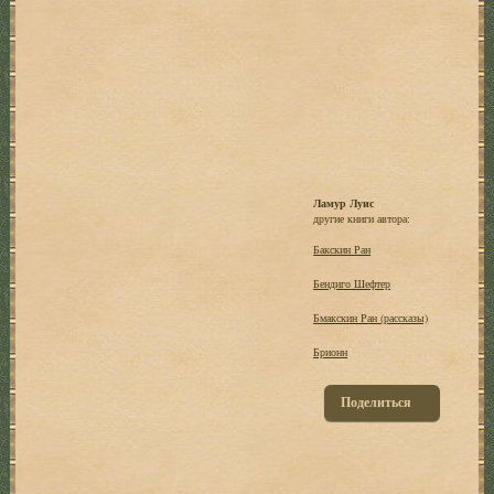
Ламур Луис
другие книги автора:
Бакскин Ран
Бендиго Шефтер
Бмакскин Ран (рассказы)
Брионн
Поделиться