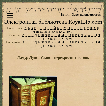
Войти
Зарегистрироваться
Электронная библиотека RoyalLib.com
По авторам:
А
Б
В
Г
Д
Е
Ж
З
И
Й
К
Л
М
Н
О
П
Р
С
Т
У
Ф
Х
Ц
Ч
Ш
Щ
Ы
Э
Ю
Я
[A-Z]
[0-9]
По книгам:
А
Б
В
Г
Д
Е
Ж
З
И
Й
К
Л
М
Н
О
П
Р
С
Т
У
Ф
Х
Ц
Ч
Ш
Щ
Ы
Э
Ю
Я
[A-Z]
[0-9]
По сериям:
А
Б
В
Г
Д
Е
Ж
З
И
Й
К
Л
М
Н
О
П
Р
С
Т
У
Ф
Х
Ц
Ч
Ш
Щ
Ы
Э
Ю
Я
[A-Z]
[0-9]
Ламур Луис - Сквозь перекрестный огонь