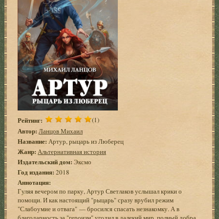
Рейтинг:
(1)
Автор:
Ланцов Михаил
Название:
Артур, рыцарь из Люберец
Жанр:
Альтернативная история
Издательский дом:
Эксмо
Год издания:
2018
Аннотация:
Гуляя вечером по парку, Артур Светлаков услышал крики о
помощи. И как настоящий "рыцарь" сразу врубил режим
"Слабоумие и отвага" — бросился спасать незнакомку. А в
благодарность за "героизм" угодил в далекий мир, полный добра,