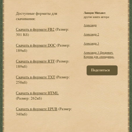
Доступные форматы для
Ланцов Михаил
другие книги автора:
скачивания:
Александр
Скачать в формате FB2
(Размер:
301 Кб)
Александр 2
Александр 3
Скачать в формате DOC
(Размер:
189кб)
Александр 3 Цесаревич.
Корона для «попаданца»
Скачать в формате RTF
(Размер:
189кб)
Поделиться
Скачать в формате TXT
(Размер:
258кб)
Скачать в формате HTML
(Размер: 262кб)
Скачать в формате EPUB
(Размер:
340кб)