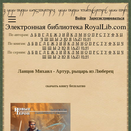
Войти
Зарегистрироваться
Электронная библиотека RoyalLib.com
По авторам:
А
Б
В
Г
Д
Е
Ж
З
И
Й
К
Л
М
Н
О
П
Р
С
Т
У
Ф
Х
Ц
Ч
Ш
Щ
Ы
Э
Ю
Я
[A-Z]
[0-9]
По книгам:
А
Б
В
Г
Д
Е
Ж
З
И
Й
К
Л
М
Н
О
П
Р
С
Т
У
Ф
Х
Ц
Ч
Ш
Щ
Ы
Э
Ю
Я
[A-Z]
[0-9]
По сериям:
А
Б
В
Г
Д
Е
Ж
З
И
Й
К
Л
М
Н
О
П
Р
С
Т
У
Ф
Х
Ц
Ч
Ш
Щ
Ы
Э
Ю
Я
[A-Z]
[0-9]
Ланцов Михаил - Артур, рыцарь из Люберец
скачать книгу бесплатно