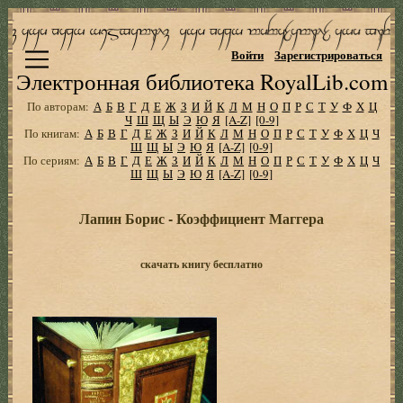
Войти
Зарегистрироваться
Электронная библиотека RoyalLib.com
По авторам:
А
Б
В
Г
Д
Е
Ж
З
И
Й
К
Л
М
Н
О
П
Р
С
Т
У
Ф
Х
Ц
Ч
Ш
Щ
Ы
Э
Ю
Я
[A-Z]
[0-9]
По книгам:
А
Б
В
Г
Д
Е
Ж
З
И
Й
К
Л
М
Н
О
П
Р
С
Т
У
Ф
Х
Ц
Ч
Ш
Щ
Ы
Э
Ю
Я
[A-Z]
[0-9]
По сериям:
А
Б
В
Г
Д
Е
Ж
З
И
Й
К
Л
М
Н
О
П
Р
С
Т
У
Ф
Х
Ц
Ч
Ш
Щ
Ы
Э
Ю
Я
[A-Z]
[0-9]
Лапин Борис - Коэффициент Маггера
скачать книгу бесплатно