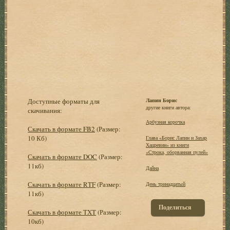
Доступные форматы для
Лапин Борис
другие книги автора:
скачивания:
Арбузная корочка
Скачать в формате FB2
(Размер:
10 Кб)
Глава «Борис Лапин и Захар
Хацревин» из книги
«Строка, оборванная пулей»
Скачать в формате DOC
(Размер:
11кб)
Дайна
Скачать в формате RTF
(Размер:
День тринадцатый
11кб)
Поделиться
Скачать в формате TXT
(Размер:
10кб)