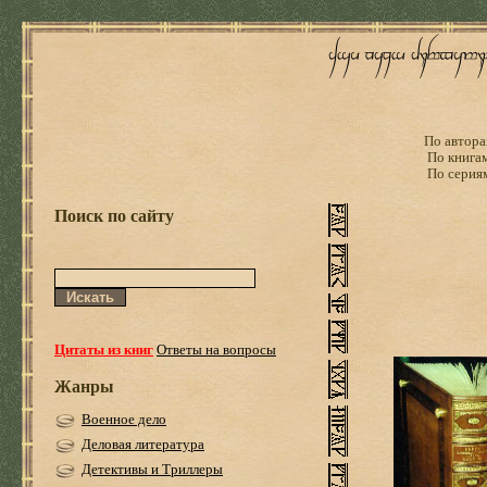
По автора
По книга
По серия
Поиск по сайту
Цитаты из книг
Ответы на вопросы
Жанры
Военное дело
Деловая литература
Детективы и Триллеры