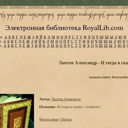
Электронная библиотека RoyalLib.com
м:
А
Б
В
Г
Д
Е
Ж
З
И
Й
К
Л
М
Н
О
П
Р
С
Т
У
Ф
Х
Ц
Ч
Ш
Щ
Ы
Э
Ю
Я
м:
А
Б
В
Г
Д
Е
Ж
З
И
Й
К
Л
М
Н
О
П
Р
С
Т
У
Ф
Х
Ц
Ч
Ш
Щ
Ы
Э
Ю
Я
м:
А
Б
В
Г
Д
Е
Ж
З
И
Й
К
Л
М
Н
О
П
Р
С
Т
У
Ф
Х
Ц
Ч
Ш
Щ
Ы
Э
Ю
Я
Лаптев Александр - И тогда я сказ
скачать книгу бесплатно
Автор:
Лаптев Александр
Название:
И тогда я сказал - согласен !
Читать книгу Online