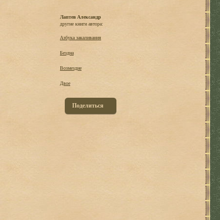
Лаптев Александр
другие книги автора:
Азбука закаливания
Бездна
Возмездие
Двое
Поделиться