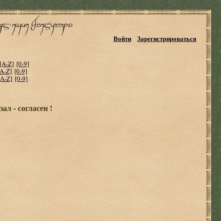
Войти
Зарегистрироваться
[A-Z]
[0-9]
[A-Z]
[0-9]
[A-Z]
[0-9]
ал - согласен !