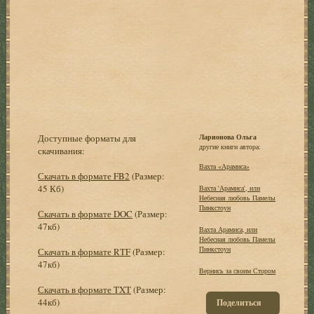
Доступные форматы для
Ларионова Ольга
другие книги автора:
скачивания:
Вахта «Арамиса»
Скачать в формате FB2
(Размер:
45 Кб)
Вахта 'Арамиса', или
Небесная любовь Памелы
Пинкстоун
Скачать в формате DOC
(Размер:
47кб)
Вахта Арамиса, или
Небесная любовь Памелы
Пинкстоун
Скачать в формате RTF
(Размер:
47кб)
Вернись за своим Стором
Скачать в формате TXT
(Размер:
44кб)
Поделиться