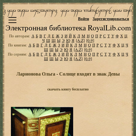
Войти
Зарегистрироваться
Электронная библиотека RoyalLib.com
По авторам:
А
Б
В
Г
Д
Е
Ж
З
И
Й
К
Л
М
Н
О
П
Р
С
Т
У
Ф
Х
Ц
Ч
Ш
Щ
Ы
Э
Ю
Я
[A-Z]
[0-9]
По книгам:
А
Б
В
Г
Д
Е
Ж
З
И
Й
К
Л
М
Н
О
П
Р
С
Т
У
Ф
Х
Ц
Ч
Ш
Щ
Ы
Э
Ю
Я
[A-Z]
[0-9]
По сериям:
А
Б
В
Г
Д
Е
Ж
З
И
Й
К
Л
М
Н
О
П
Р
С
Т
У
Ф
Х
Ц
Ч
Ш
Щ
Ы
Э
Ю
Я
[A-Z]
[0-9]
Ларионова Ольга - Солнце входит в знак Девы
скачать книгу бесплатно