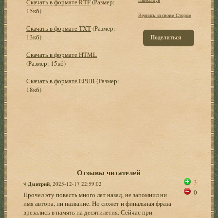
Скачать в формате RTF
(Размер:
15кб)
Вернись за своим Стором
Скачать в формате TXT
(Размер:
13кб)
Поделиться
Скачать в формате HTML
(Размер: 15кб)
Скачать в формате EPUB
(Размер:
18кб)
Отзывы читателей
3
√
Дмитрий
, 2025-12-17 22:59:02
0
Прочел эту повесть много лет назад, не запомнил ни
имя автора, ни название. Но сюжет и финальная фраза
врезались в память на десятилетия. Сейчас при