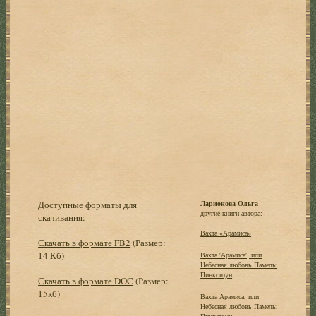
Доступные форматы для
Ларионова Ольга
другие книги автора:
скачивания:
Вахта «Арамиса»
Скачать в формате FB2
(Размер:
14 Кб)
Вахта 'Арамиса', или
Небесная любовь Памелы
Пинкстоун
Скачать в формате DOC
(Размер:
15кб)
Вахта Арамиса, или
Небесная любовь Памелы
Пинкстоун