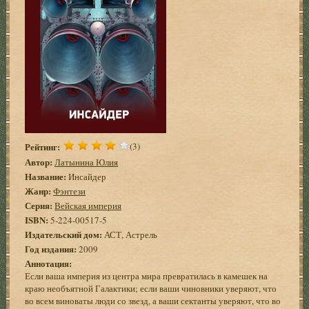
Рейтинг:
(3)
Автор:
Латынина Юлия
Название:
Инсайдер
Жанр:
Фэнтези
Серия:
Вейская империя
ISBN:
5-224-00517-5
Издательский дом:
АСТ, Астрель
Год издания:
2009
Аннотация:
Если ваша империя из центра мира превратилась в камешек на
краю необъятной Галактики; если ваши чиновники уверяют, что
во всем виноваты люди со звезд, а ваши сектанты уверяют, что во