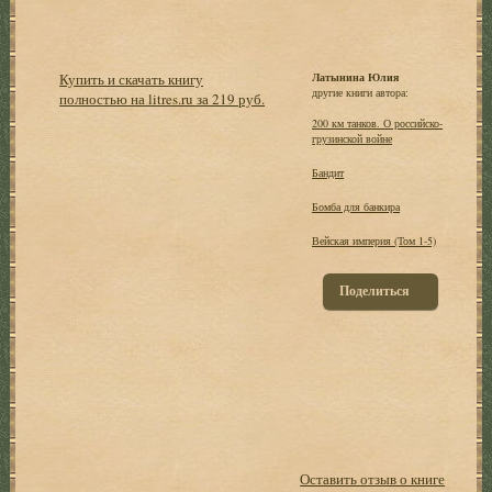
Купить и скачать книгу
Латынина Юлия
другие книги автора:
полностью на litres.ru за 219 руб.
200 км танков. О российско-
грузинской войне
Бандит
Бомба для банкира
Вейская империя (Том 1-5)
Поделиться
Оставить отзыв о книге