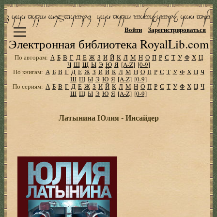
Войти
Зарегистрироваться
Электронная библиотека RoyalLib.com
По авторам:
А
Б
В
Г
Д
Е
Ж
З
И
Й
К
Л
М
Н
О
П
Р
С
Т
У
Ф
Х
Ц
Ч
Ш
Щ
Ы
Э
Ю
Я
[A-Z]
[0-9]
По книгам:
А
Б
В
Г
Д
Е
Ж
З
И
Й
К
Л
М
Н
О
П
Р
С
Т
У
Ф
Х
Ц
Ч
Ш
Щ
Ы
Э
Ю
Я
[A-Z]
[0-9]
По сериям:
А
Б
В
Г
Д
Е
Ж
З
И
Й
К
Л
М
Н
О
П
Р
С
Т
У
Ф
Х
Ц
Ч
Ш
Щ
Ы
Э
Ю
Я
[A-Z]
[0-9]
Латынина Юлия - Инсайдер