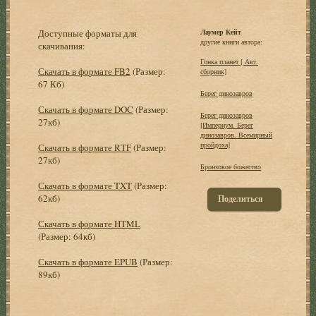
Доступные форматы для
Лаумер Кейт
другие книги автора:
скачивания:
Гонка планет [ Авт.
Скачать в формате FB2
(Размер:
сборник]
67 Кб)
Берег динозавров
Скачать в формате DOC
(Размер:
Берег динозавров
27кб)
[Империум. Берег
динозавров. Всемирный
пройдоха]
Скачать в формате RTF
(Размер:
27кб)
Бронзовое божество
Скачать в формате TXT
(Размер:
62кб)
Поделиться
Скачать в формате HTML
(Размер: 64кб)
Скачать в формате EPUB
(Размер:
89кб)