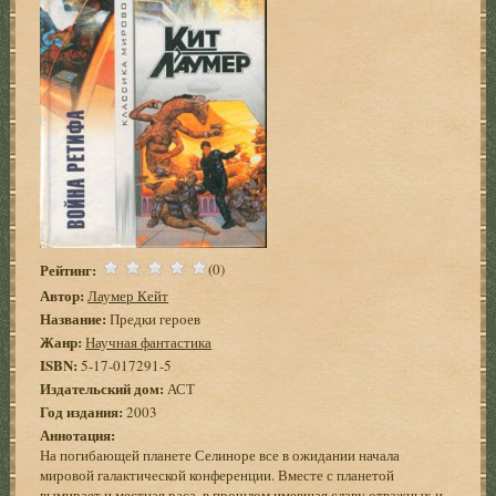
Рейтинг:
(0)
Автор:
Лаумер Кейт
Название:
Предки героев
Жанр:
Научная фантастика
ISBN:
5-17-017291-5
Издательский дом:
АСТ
Год издания:
2003
Аннотация:
На погибающей планете Селиноре все в ожидании начала
мировой галактической конференции. Вместе с планетой
вымирает и местная раса, в прошлом имевшая славу отважных и