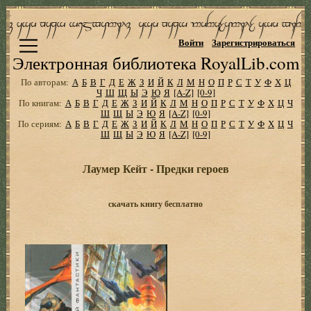
Войти
Зарегистрироваться
Электронная библиотека RoyalLib.com
По авторам:
А
Б
В
Г
Д
Е
Ж
З
И
Й
К
Л
М
Н
О
П
Р
С
Т
У
Ф
Х
Ц
Ч
Ш
Щ
Ы
Э
Ю
Я
[A-Z]
[0-9]
По книгам:
А
Б
В
Г
Д
Е
Ж
З
И
Й
К
Л
М
Н
О
П
Р
С
Т
У
Ф
Х
Ц
Ч
Ш
Щ
Ы
Э
Ю
Я
[A-Z]
[0-9]
По сериям:
А
Б
В
Г
Д
Е
Ж
З
И
Й
К
Л
М
Н
О
П
Р
С
Т
У
Ф
Х
Ц
Ч
Ш
Щ
Ы
Э
Ю
Я
[A-Z]
[0-9]
Лаумер Кейт - Предки героев
скачать книгу бесплатно