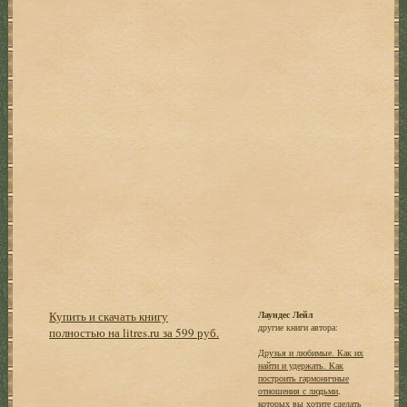
Купить и скачать книгу
Лаундес Лейл
другие книги автора:
полностью на litres.ru за 599 руб.
Друзья и любимые. Как их
найти и удержать. Как
построить гармоничные
отношения с людьми,
которых вы хотите сделать