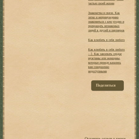
частью своей жизни
Знакомства и связи. Как
легко и непринужденно
знакомиться с кем угодно и
превращать незнакомых
людей в друзей и партнеров
Как влюбить в себя любого
Как влюбить в себя любого
– 2. Как завоевать сердце
мужчины или женщины,
которые прежде казались
вам совершенно
недоступными
Поделиться
Оставить отзыв о книге