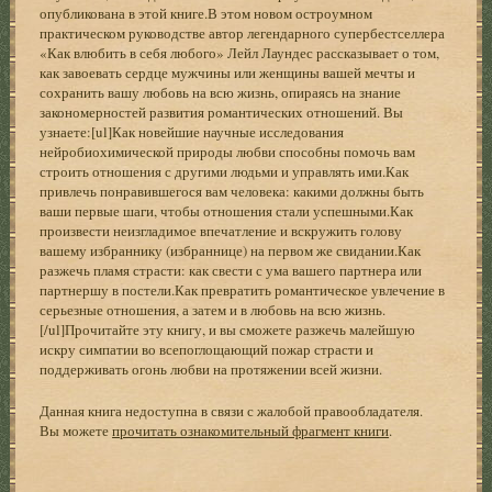
опубликована в этой книге.В этом новом остроумном
практическом руководстве автор легендарного супербестселлера
«Как влюбить в себя любого» Лейл Лаундес рассказывает о том,
как завоевать сердце мужчины или женщины вашей мечты и
сохранить вашу любовь на всю жизнь, опираясь на знание
закономерностей развития романтических отношений. Вы
узнаете:[ul]Как новейшие научные исследования
нейробиохимической природы любви способны помочь вам
строить отношения с другими людьми и управлять ими.Как
привлечь понравившегося вам человека: какими должны быть
ваши первые шаги, чтобы отношения стали успешными.Как
произвести неизгладимое впечатление и вскружить голову
вашему избраннику (избраннице) на первом же свидании.Как
разжечь пламя страсти: как свести с ума вашего партнера или
партнершу в постели.Как превратить романтическое увлечение в
серьезные отношения, а затем и в любовь на всю жизнь.
[/ul]Прочитайте эту книгу, и вы сможете разжечь малейшую
искру симпатии во всепоглощающий пожар страсти и
поддерживать огонь любви на протяжении всей жизни.
Данная книга недоступна в связи с жалобой правообладателя.
Вы можете
прочитать ознакомительный фрагмент книги
.