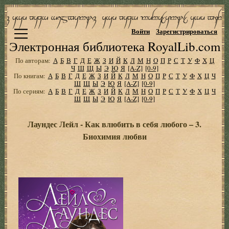
Войти
Зарегистрироваться
Электронная библиотека RoyalLib.com
По авторам:
А
Б
В
Г
Д
Е
Ж
З
И
Й
К
Л
М
Н
О
П
Р
С
Т
У
Ф
Х
Ц
Ч
Ш
Щ
Ы
Э
Ю
Я
[A-Z]
[0-9]
По книгам:
А
Б
В
Г
Д
Е
Ж
З
И
Й
К
Л
М
Н
О
П
Р
С
Т
У
Ф
Х
Ц
Ч
Ш
Щ
Ы
Э
Ю
Я
[A-Z]
[0-9]
По сериям:
А
Б
В
Г
Д
Е
Ж
З
И
Й
К
Л
М
Н
О
П
Р
С
Т
У
Ф
Х
Ц
Ч
Ш
Щ
Ы
Э
Ю
Я
[A-Z]
[0-9]
Лаундес Лейл - Как влюбить в себя любого – 3.
Биохимия любви