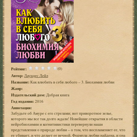
Рейтинг:
(0)
Автор:
Лаундес Лейл
Название:
Как влюбить в себя любого – 3. Биохимия любви
Жанр:
Издательский дом:
Добрая книга
Год издания:
2016
Аннотация:
Забудьте об Амуре с его стрелами; вот приворотное зелье,
которого мы все так долго ждали! Новейшие открытия в области
нейробиохимии и когнитивистики перевернули наши
представления о природе любви – о том, что воспламеняет ее, что
ее убивает, и что делает ее вечной. Формула любви найдена, и она