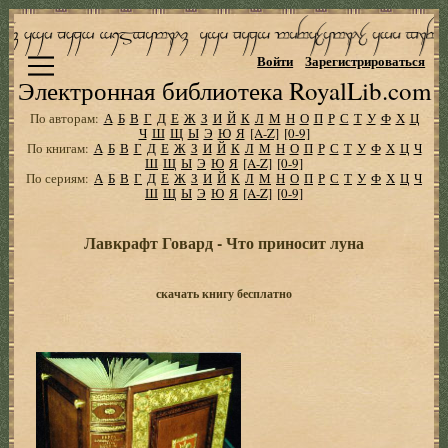
Войти
Зарегистрироваться
Электронная библиотека RoyalLib.com
По авторам:
А
Б
В
Г
Д
Е
Ж
З
И
Й
К
Л
М
Н
О
П
Р
С
Т
У
Ф
Х
Ц
Ч
Ш
Щ
Ы
Э
Ю
Я
[A-Z]
[0-9]
По книгам:
А
Б
В
Г
Д
Е
Ж
З
И
Й
К
Л
М
Н
О
П
Р
С
Т
У
Ф
Х
Ц
Ч
Ш
Щ
Ы
Э
Ю
Я
[A-Z]
[0-9]
По сериям:
А
Б
В
Г
Д
Е
Ж
З
И
Й
К
Л
М
Н
О
П
Р
С
Т
У
Ф
Х
Ц
Ч
Ш
Щ
Ы
Э
Ю
Я
[A-Z]
[0-9]
Лавкрафт Говард - Что приносит луна
скачать книгу бесплатно