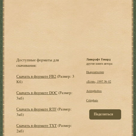
Доступные форматы для
Лавкрафт Говард
другие книги автора:
скачивания:
Ньярлатхотеп
Скачать в формате FB2
(Размер: 3
Кб)
«Если», 1997 № 02
Astrophobos
Скачать в формате DOC
(Размер:
3кб)
Celephais
Скачать в формате RTF
(Размер:
Поделиться
3кб)
Скачать в формате TXT
(Размер:
2кб)