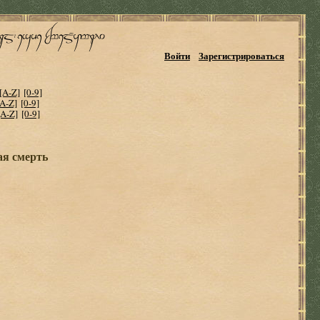
Войти
Зарегистрироваться
[A-Z]
[0-9]
[A-Z]
[0-9]
[A-Z]
[0-9]
ая смерть