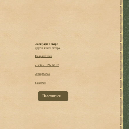
Лавкрафт Говард
другие книги автора:
Ньярлатхотеп
«Если», 1997 № 02
Astrophobos
Celephais
Поделиться