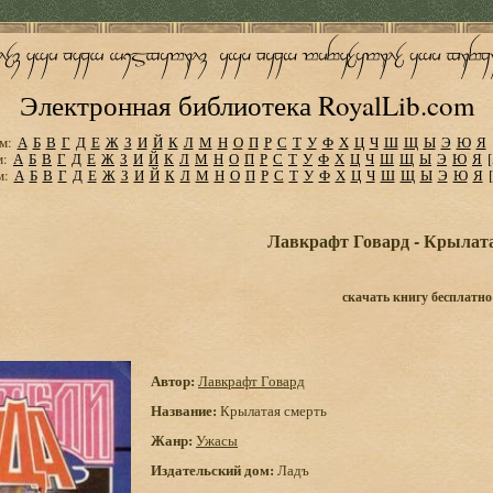
Электронная библиотека RoyalLib.com
м:
А
Б
В
Г
Д
Е
Ж
З
И
Й
К
Л
М
Н
О
П
Р
С
Т
У
Ф
Х
Ц
Ч
Ш
Щ
Ы
Э
Ю
Я
м:
А
Б
В
Г
Д
Е
Ж
З
И
Й
К
Л
М
Н
О
П
Р
С
Т
У
Ф
Х
Ц
Ч
Ш
Щ
Ы
Э
Ю
Я
м:
А
Б
В
Г
Д
Е
Ж
З
И
Й
К
Л
М
Н
О
П
Р
С
Т
У
Ф
Х
Ц
Ч
Ш
Щ
Ы
Э
Ю
Я
Лавкрафт Говард - Крылат
скачать книгу бесплатно
Автор:
Лавкрафт Говард
Название:
Крылатая смерть
Жанр:
Ужасы
Издательский дом:
Ладъ