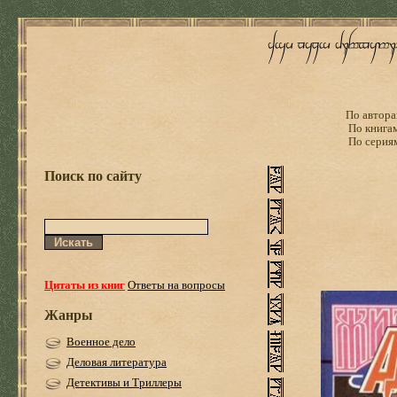
По автора
По книга
По серия
Поиск по сайту
Цитаты из книг
Ответы на вопросы
Жанры
Военное дело
Деловая литература
Детективы и Триллеры