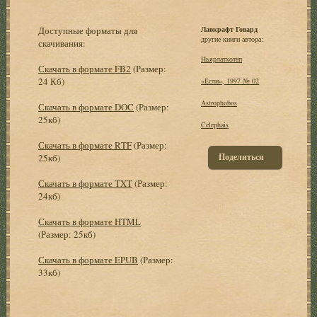
Доступные форматы для
Лавкрафт Говард
другие книги автора:
скачивания:
Ньярлатхотеп
Скачать в формате FB2
(Размер:
24 Кб)
«Если», 1997 № 02
Astrophobos
Скачать в формате DOC
(Размер:
25кб)
Celephais
Скачать в формате RTF
(Размер:
Поделиться
25кб)
Скачать в формате TXT
(Размер:
24кб)
Скачать в формате HTML
(Размер: 25кб)
Скачать в формате EPUB
(Размер:
33кб)