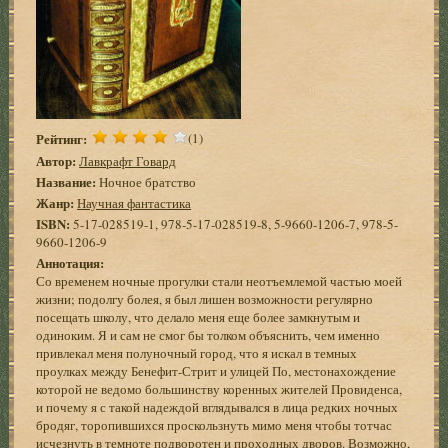
Рейтинг:
(1)
Автор:
Лавкрафт Говард
Название:
Ночное братство
Жанр:
Научная фантастика
ISBN:
5-17-028519-1, 978-5-17-028519-8, 5-9660-1206-7, 978-5-
9660-1206-9
Аннотация:
Со временем ночные прогулки стали неотъемлемой частью моей
жизни; подолгу болея, я был лишен возможности регулярно
посещать школу, что делало меня еще более замкнутым и
одиноким. Я и сам не смог бы толком объяснить, чем именно
привлекал меня полуночный город, что я искал в темных
проулках между Бенефит-Стрит и улицей По, местонахождение
которой не ведомо большинству коренных жителей Провиденса,
и почему я с такой надеждой вглядывался в лица редких ночных
бродяг, торопившихся проскользнуть мимо меня чтобы тотчас
исчезнуть в темноте подворотен и проходных дворов. Возможно,