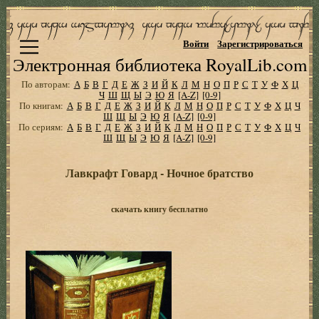
Войти
Зарегистрироваться
Электронная библиотека RoyalLib.com
По авторам:
А
Б
В
Г
Д
Е
Ж
З
И
Й
К
Л
М
Н
О
П
Р
С
Т
У
Ф
Х
Ц
Ч
Ш
Щ
Ы
Э
Ю
Я
[A-Z]
[0-9]
По книгам:
А
Б
В
Г
Д
Е
Ж
З
И
Й
К
Л
М
Н
О
П
Р
С
Т
У
Ф
Х
Ц
Ч
Ш
Щ
Ы
Э
Ю
Я
[A-Z]
[0-9]
По сериям:
А
Б
В
Г
Д
Е
Ж
З
И
Й
К
Л
М
Н
О
П
Р
С
Т
У
Ф
Х
Ц
Ч
Ш
Щ
Ы
Э
Ю
Я
[A-Z]
[0-9]
Лавкрафт Говард - Ночное братство
скачать книгу бесплатно