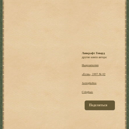
Лавкрафт Говард
другие книги автора:
Ньярлатхотеп
«Если», 1997 № 02
Astrophobos
Celephais
Поделиться