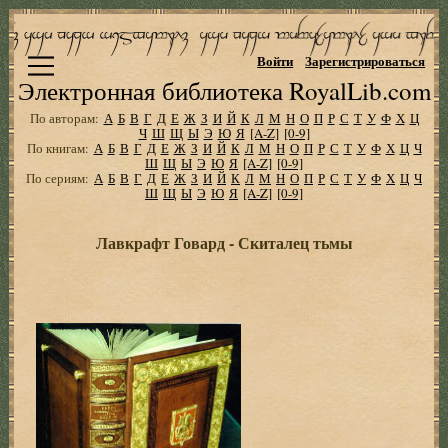
Войти
Зарегистрироваться
Электронная библиотека RoyalLib.com
По авторам:
А
Б
В
Г
Д
Е
Ж
З
И
Й
К
Л
М
Н
О
П
Р
С
Т
У
Ф
Х
Ц
Ч
Ш
Щ
Ы
Э
Ю
Я
[A-Z]
[0-9]
По книгам:
А
Б
В
Г
Д
Е
Ж
З
И
Й
К
Л
М
Н
О
П
Р
С
Т
У
Ф
Х
Ц
Ч
Ш
Щ
Ы
Э
Ю
Я
[A-Z]
[0-9]
По сериям:
А
Б
В
Г
Д
Е
Ж
З
И
Й
К
Л
М
Н
О
П
Р
С
Т
У
Ф
Х
Ц
Ч
Ш
Щ
Ы
Э
Ю
Я
[A-Z]
[0-9]
Лавкрафт Говард - Скиталец тьмы