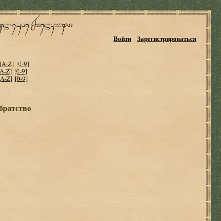
Войти
Зарегистрироваться
[A-Z]
[0-9]
[A-Z]
[0-9]
[A-Z]
[0-9]
братство