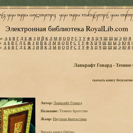
Электронная библиотека RoyalLib.com
м:
А
Б
В
Г
Д
Е
Ж
З
И
Й
К
Л
М
Н
О
П
Р
С
Т
У
Ф
Х
Ц
Ч
Ш
Щ
Ы
Э
Ю
Я
м:
А
Б
В
Г
Д
Е
Ж
З
И
Й
К
Л
М
Н
О
П
Р
С
Т
У
Ф
Х
Ц
Ч
Ш
Щ
Ы
Э
Ю
Я
м:
А
Б
В
Г
Д
Е
Ж
З
И
Й
К
Л
М
Н
О
П
Р
С
Т
У
Ф
Х
Ц
Ч
Ш
Щ
Ы
Э
Ю
Я
Лавкрафт Говард - Темное 
скачать книгу бесплатно
Автор:
Лавкрафт Говард
Название:
Темное братство
Жанр:
Научная фантастика
Читать книгу Online