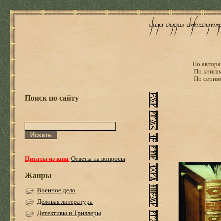
По автора
По книга
По серия
Поиск по сайту
Цитаты из книг
Ответы на вопросы
Жанры
Военное дело
Деловая литература
Детективы и Триллеры