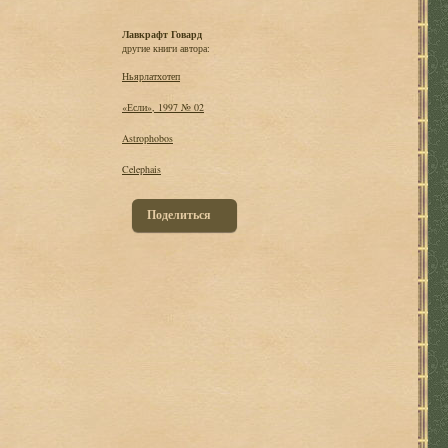
Лавкрафт Говард
другие книги автора:
Ньярлатхотеп
«Если», 1997 № 02
Astrophobos
Celephais
Поделиться