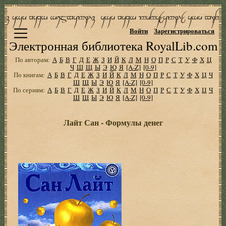
Войти
Зарегистрироваться
Электронная библиотека RoyalLib.com
По авторам:
А
Б
В
Г
Д
Е
Ж
З
И
Й
К
Л
М
Н
О
П
Р
С
Т
У
Ф
Х
Ц
Ч
Ш
Щ
Ы
Э
Ю
Я
[A-Z]
[0-9]
По книгам:
А
Б
В
Г
Д
Е
Ж
З
И
Й
К
Л
М
Н
О
П
Р
С
Т
У
Ф
Х
Ц
Ч
Ш
Щ
Ы
Э
Ю
Я
[A-Z]
[0-9]
По сериям:
А
Б
В
Г
Д
Е
Ж
З
И
Й
К
Л
М
Н
О
П
Р
С
Т
У
Ф
Х
Ц
Ч
Ш
Щ
Ы
Э
Ю
Я
[A-Z]
[0-9]
Лайт Сан - Формулы денег