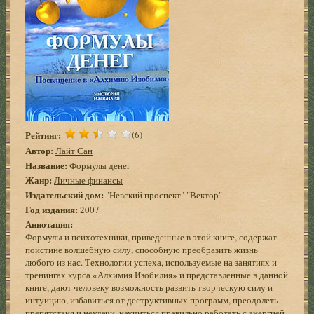
Рейтинг:
(6)
Автор:
Лайт Сан
Название:
Формулы денег
Жанр:
Личные финансы
Издательский дом:
"Невский проспект" "Вектор"
Год издания:
2007
Аннотация:
Формулы и психотехники, приведенные в этой книге, содержат
поистине волшебную силу, способную преобразить жизнь
любого из нас. Технологии успеха, используемые на занятиях и
тренингах курса «Алхимия Изобилия» и представленные в данной
книге, дают человеку возможность развить творческую силу и
интуицию, избавиться от деструктивных программ, преодолеть
препятствия и неудачи, научиться правильно работать с энергией