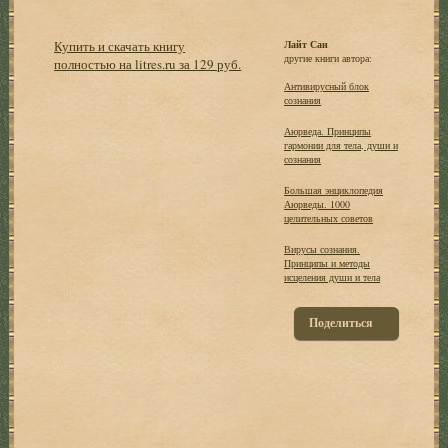
Купить и скачать книгу
Лайт Сан
другие книги автора:
полностью на litres.ru за 129 руб.
Антивирусный блок
сознания
Аюрведа. Принципы
гармонии для тела, души и
сознания
Большая энциклопедия
Аюрведы. 1000
целительных советов
Вирусы сознания.
Принципы и методы
исцеления души и тела
Поделиться