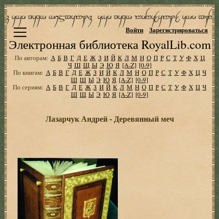
Войти
Зарегистрироваться
Электронная библиотека RoyalLib.com
По авторам:
А
Б
В
Г
Д
Е
Ж
З
И
Й
К
Л
М
Н
О
П
Р
С
Т
У
Ф
Х
Ц
Ч
Ш
Щ
Ы
Э
Ю
Я
[A-Z]
[0-9]
По книгам:
А
Б
В
Г
Д
Е
Ж
З
И
Й
К
Л
М
Н
О
П
Р
С
Т
У
Ф
Х
Ц
Ч
Ш
Щ
Ы
Э
Ю
Я
[A-Z]
[0-9]
По сериям:
А
Б
В
Г
Д
Е
Ж
З
И
Й
К
Л
М
Н
О
П
Р
С
Т
У
Ф
Х
Ц
Ч
Ш
Щ
Ы
Э
Ю
Я
[A-Z]
[0-9]
Лазарчук Андрей - Деревянный меч