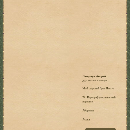
Лазарчук Андрей
другие книги автора:
Мой старший брат Иешуа
78. Параграф (журнальный
вариант)
Абориген
Аська