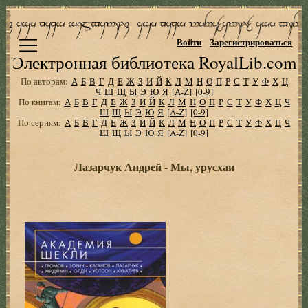
Войти
Зарегистрироваться
Электронная библиотека RoyalLib.com
По авторам:
А
Б
В
Г
Д
Е
Ж
З
И
Й
К
Л
М
Н
О
П
Р
С
Т
У
Ф
Х
Ц
Ч
Ш
Щ
Ы
Э
Ю
Я
[A-Z]
[0-9]
По книгам:
А
Б
В
Г
Д
Е
Ж
З
И
Й
К
Л
М
Н
О
П
Р
С
Т
У
Ф
Х
Ц
Ч
Ш
Щ
Ы
Э
Ю
Я
[A-Z]
[0-9]
По сериям:
А
Б
В
Г
Д
Е
Ж
З
И
Й
К
Л
М
Н
О
П
Р
С
Т
У
Ф
Х
Ц
Ч
Ш
Щ
Ы
Э
Ю
Я
[A-Z]
[0-9]
Лазарчук Андрей - Мы, урусхаи