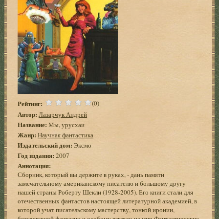
Рейтинг:
(0)
Автор:
Лазарчук Андрей
Название:
Мы, урусхаи
Жанр:
Научная фантастика
Издательский дом:
Эксмо
Год издания:
2007
Аннотация:
Сборник, который вы держите в руках, - дань памяти
замечательному американскому писателю и большому другу
нашей страны Роберту Шекли (1928-2005). Его книги стали для
отечественных фантастов настоящей литературной академией, в
которой учат писательскому мастерству, тонкой иронии,
безудержной фантазии и особому взгляду на мир.Фантастические