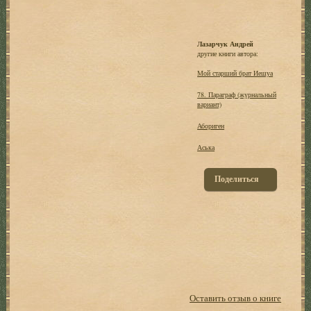
Лазарчук Андрей
другие книги автора:
Мой старший брат Иешуа
78. Параграф (журнальный
вариант)
Абориген
Аська
Поделиться
Оставить отзыв о книге