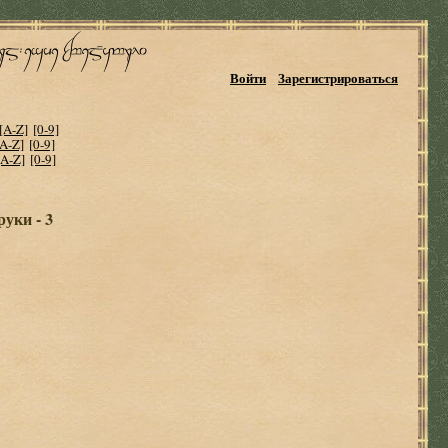
Войти
Зарегистрироваться
[A-Z]
[0-9]
[A-Z]
[0-9]
[A-Z]
[0-9]
уки - 3