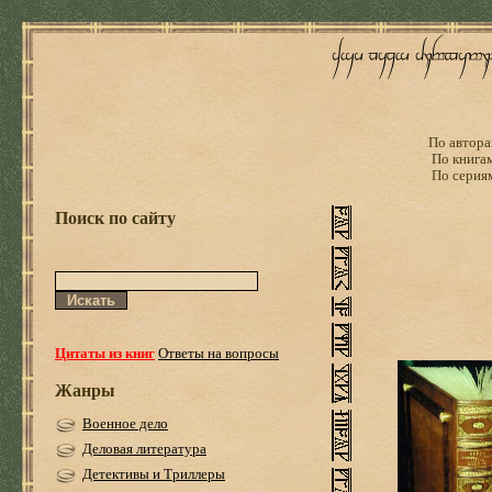
По автора
По книга
По серия
Поиск по сайту
Цитаты из книг
Ответы на вопросы
Жанры
Военное дело
Деловая литература
Детективы и Триллеры