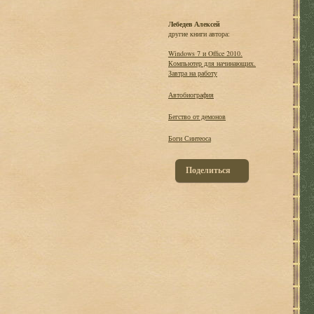
Лебедев Алексей
другие книги автора:
Windows 7 и Office 2010.
Компьютер для начинающих.
Завтра на работу
Автобиография
Бегство от демонов
Боги Синтеоса
Поделиться