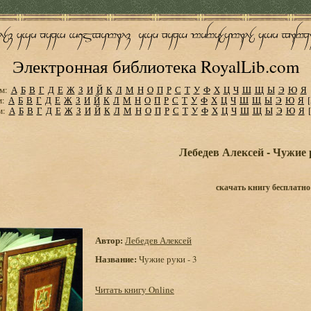
Электронная библиотека RoyalLib.com
м:
А
Б
В
Г
Д
Е
Ж
З
И
Й
К
Л
М
Н
О
П
Р
С
Т
У
Ф
Х
Ц
Ч
Ш
Щ
Ы
Э
Ю
Я
м:
А
Б
В
Г
Д
Е
Ж
З
И
Й
К
Л
М
Н
О
П
Р
С
Т
У
Ф
Х
Ц
Ч
Ш
Щ
Ы
Э
Ю
Я
м:
А
Б
В
Г
Д
Е
Ж
З
И
Й
К
Л
М
Н
О
П
Р
С
Т
У
Ф
Х
Ц
Ч
Ш
Щ
Ы
Э
Ю
Я
Лебедев Алексей - Чужие р
скачать книгу бесплатно
Автор:
Лебедев Алексей
Название:
Чужие руки - 3
Читать книгу Online