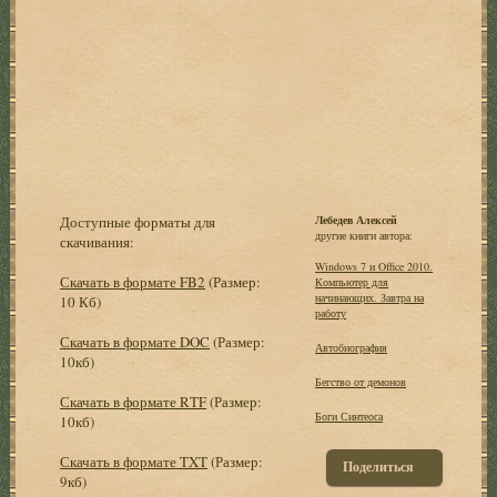
Доступные форматы для
Лебедев Алексей
другие книги автора:
скачивания:
Windows 7 и Office 2010.
Скачать в формате FB2
(Размер:
Компьютер для
начинающих. Завтра на
10 Кб)
работу
Скачать в формате DOC
(Размер:
Автобиография
10кб)
Бегство от демонов
Скачать в формате RTF
(Размер:
Боги Синтеоса
10кб)
Скачать в формате TXT
(Размер:
Поделиться
9кб)