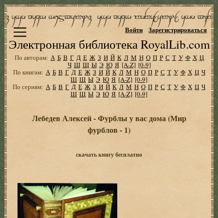
Войти
Зарегистрироваться
Электронная библиотека RoyalLib.com
По авторам:
А
Б
В
Г
Д
Е
Ж
З
И
Й
К
Л
М
Н
О
П
Р
С
Т
У
Ф
Х
Ц
Ч
Ш
Щ
Ы
Э
Ю
Я
[A-Z]
[0-9]
По книгам:
А
Б
В
Г
Д
Е
Ж
З
И
Й
К
Л
М
Н
О
П
Р
С
Т
У
Ф
Х
Ц
Ч
Ш
Щ
Ы
Э
Ю
Я
[A-Z]
[0-9]
По сериям:
А
Б
В
Г
Д
Е
Ж
З
И
Й
К
Л
М
Н
О
П
Р
С
Т
У
Ф
Х
Ц
Ч
Ш
Щ
Ы
Э
Ю
Я
[A-Z]
[0-9]
Лебедев Алексей - Фурблы у вас дома (Мир
фурблов - 1)
скачать книгу бесплатно