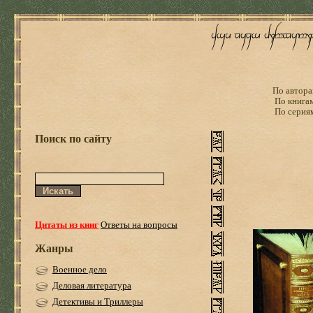
По автора
По книга
По серия
Поиск по сайту
Цитаты из книг
Ответы на вопросы
Жанры
Военное дело
Деловая литература
Детективы и Триллеры