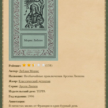
Рейтинг:
(138)
Автор:
Леблан Морис
Название:
Необычайные приключения Арсена Люпена
Жанр:
Классический детектив
Серия:
Арсен Люпен
Издательский дом:
ТЕРРА
Год издания:
1996
Аннотация:
В пятистах милях от Франции в один бурный день