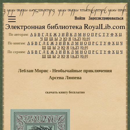
Войти
Зарегистрироваться
Электронная библиотека RoyalLib.com
По авторам:
А
Б
В
Г
Д
Е
Ж
З
И
Й
К
Л
М
Н
О
П
Р
С
Т
У
Ф
Х
Ц
Ч
Ш
Щ
Ы
Э
Ю
Я
[A-Z]
[0-9]
По книгам:
А
Б
В
Г
Д
Е
Ж
З
И
Й
К
Л
М
Н
О
П
Р
С
Т
У
Ф
Х
Ц
Ч
Ш
Щ
Ы
Э
Ю
Я
[A-Z]
[0-9]
По сериям:
А
Б
В
Г
Д
Е
Ж
З
И
Й
К
Л
М
Н
О
П
Р
С
Т
У
Ф
Х
Ц
Ч
Ш
Щ
Ы
Э
Ю
Я
[A-Z]
[0-9]
Леблан Морис - Необычайные приключения
Арсена Люпена
скачать книгу бесплатно