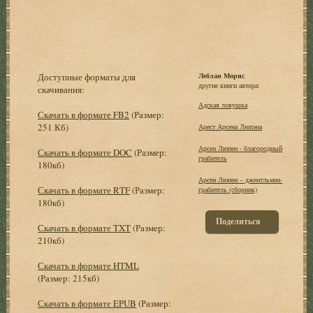
Доступные форматы для
Леблан Морис
другие книги автора:
скачивания:
Адская ловушка
Скачать в формате FB2
(Размер:
251 Кб)
Арест Арсена Люпэна
Арсен Люпен - благородный
Скачать в формате DOC
(Размер:
грабитель
180кб)
Арсен Люпен – джентльмен-
Скачать в формате RTF
(Размер:
грабитель (сборник)
180кб)
Поделиться
Скачать в формате TXT
(Размер:
210кб)
Скачать в формате HTML
(Размер: 215кб)
Скачать в формате EPUB
(Размер: