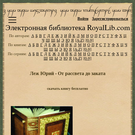
Войти
Зарегистрироваться
Электронная библиотека RoyalLib.com
По авторам:
А
Б
В
Г
Д
Е
Ж
З
И
Й
К
Л
М
Н
О
П
Р
С
Т
У
Ф
Х
Ц
Ч
Ш
Щ
Ы
Э
Ю
Я
[A-Z]
[0-9]
По книгам:
А
Б
В
Г
Д
Е
Ж
З
И
Й
К
Л
М
Н
О
П
Р
С
Т
У
Ф
Х
Ц
Ч
Ш
Щ
Ы
Э
Ю
Я
[A-Z]
[0-9]
По сериям:
А
Б
В
Г
Д
Е
Ж
З
И
Й
К
Л
М
Н
О
П
Р
С
Т
У
Ф
Х
Ц
Ч
Ш
Щ
Ы
Э
Ю
Я
[A-Z]
[0-9]
Леж Юрий - От рассвета до заката
скачать книгу бесплатно