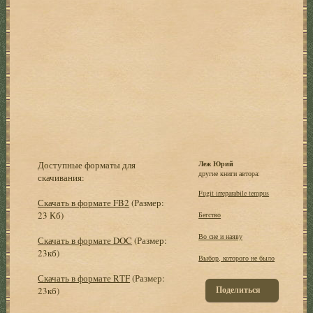
Доступные форматы для
Леж Юрий
другие книги автора:
скачивания:
Fugit irreparabile tempus
Скачать в формате FB2
(Размер:
23 Кб)
Бегство
Во сне и наяву
Скачать в формате DOC
(Размер:
23кб)
Выбор, которого не было
Скачать в формате RTF
(Размер:
Поделиться
23кб)