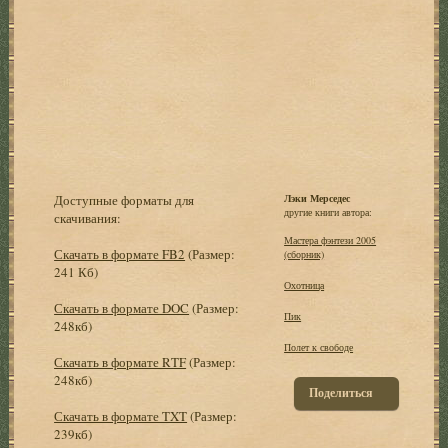
Доступные форматы для
Лэки Мерседес
другие книги автора:
скачивания:
Мастера фэнтези 2005
Скачать в формате FB2
(Размер:
(сборник)
241 Кб)
Охотница
Скачать в формате DOC
(Размер:
Пик
248кб)
Полет к свободе
Скачать в формате RTF
(Размер:
248кб)
Поделиться
Скачать в формате TXT
(Размер:
239кб)