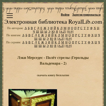
Войти
Зарегистрироваться
Электронная библиотека RoyalLib.com
По авторам:
А
Б
В
Г
Д
Е
Ж
З
И
Й
К
Л
М
Н
О
П
Р
С
Т
У
Ф
Х
Ц
Ч
Ш
Щ
Ы
Э
Ю
Я
[A-Z]
[0-9]
По книгам:
А
Б
В
Г
Д
Е
Ж
З
И
Й
К
Л
М
Н
О
П
Р
С
Т
У
Ф
Х
Ц
Ч
Ш
Щ
Ы
Э
Ю
Я
[A-Z]
[0-9]
По сериям:
А
Б
В
Г
Д
Е
Ж
З
И
Й
К
Л
М
Н
О
П
Р
С
Т
У
Ф
Х
Ц
Ч
Ш
Щ
Ы
Э
Ю
Я
[A-Z]
[0-9]
Лэки Мерседес - Полёт стрелы (Герольды
Вальдемара - 2)
скачать книгу бесплатно